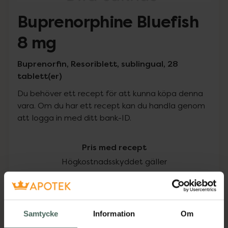
Buprenorphine Bluefish
8 mg
Buprenorfin, Resoriblett, sublingual, 28
tablett(er)
Du behöver ett recept för att kunna köpa denna
vara. Om du har ett recept kan du handla genom
att logga in med ditt bank-ID.
Pris med recept
Högkostnadsskyddet gäller
189,70 kr
I apotek:
189,70 kr
Samtycke
Information
Om