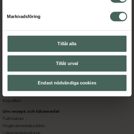
datorn. Oavsett vem du är så är det vårt uppdrag att
hjälpa just dig att må lite bättre. Välkommen att prata
Marknadsföring
med oss.
Kundservice
Kontakta oss
Tillåt alla
Vanliga frågor
Hitta apotek
Tillåt urval
Handla tryggt
Leverans, betalning och retur
Kundklubb
Endast nödvändiga cookies
Sajtens tillgänglighet
App
Köpvillkor
Om recept och läkemedel
Fullmakter
Högkostnadsskyddet
Läkemedelsutbyte