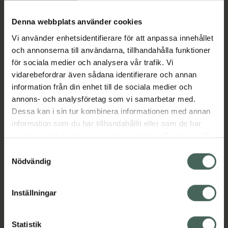
Köp via ditt recept
Denna webbplats använder cookies
Vi använder enhetsidentifierare för att anpassa innehållet
Aktuella erbjudanden
och annonserna till användarna, tillhandahålla funktioner
för sociala medier och analysera vår trafik. Vi
Beskrivning
Dölj
vidarebefordrar även sådana identifierare och annan
information från din enhet till de sociala medier och
annons- och analysföretag som vi samarbetar med.
EAN:
07311920343416
Dessa kan i sin tur kombinera informationen med annan
information som du har tillhandahållit eller som de har
samlat in när du har använt deras tjänster. Samtycke till
Bipacksedel från FASS
Visa
cookies är frivilligt och du kan när som helst ändra eller
Samtyckesval
återkalla ditt samtycke via webbplatsens
Nödvändig
cookieinställningar. Ett återkallat samtycke påverkar inte
lagligheten av behandling som skett innan återkallelsen.
Inställningar
Kronans Apotek finns här för dig. Du hittar oss från Skåne i
syd till Lappland i norr, och online i mobilen och på
Statistik