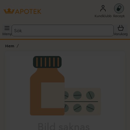
Kundklubb
Recept
Sök
Meny
Varukorg
Hem
Hoppa över Lista
Lista: . Innehåller 1 objekt.