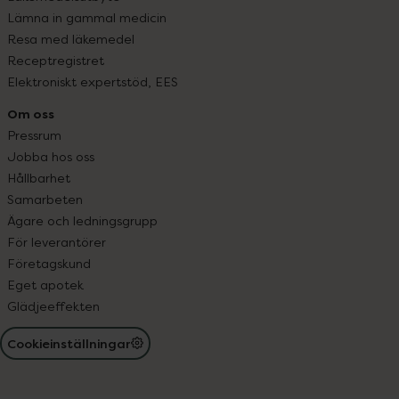
Lämna in gammal medicin
Resa med läkemedel
Receptregistret
Elektroniskt expertstöd, EES
Om oss
Pressrum
Jobba hos oss
Hållbarhet
Samarbeten
Ägare och ledningsgrupp
För leverantörer
Företagskund
Eget apotek
Glädjeeffekten
Cookieinställningar