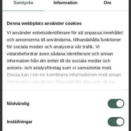
Köp via ditt recept
Samtycke
Information
Om
Denna webbplats använder cookies
Aktuella erbjudanden
Vi använder enhetsidentifierare för att anpassa innehållet
och annonserna till användarna, tillhandahålla funktioner
Beskrivning
Dölj
för sociala medier och analysera vår trafik. Vi
vidarebefordrar även sådana identifierare och annan
information från din enhet till de sociala medier och
Läs alltid bipacksedeln innan
annons- och analysföretag som vi samarbetar med.
användning.
Dessa kan i sin tur kombinera informationen med annan
EAN:
07046265288701
information som du har tillhandahållit eller som de har
samlat in när du har använt deras tjänster. Samtycke till
cookies är frivilligt och du kan när som helst ändra eller
Samtyckesval
återkalla ditt samtycke via webbplatsens
Nödvändig
Bipacksedel från FASS
Visa
cookieinställningar. Ett återkallat samtycke påverkar inte
lagligheten av behandling som skett innan återkallelsen.
Inställningar