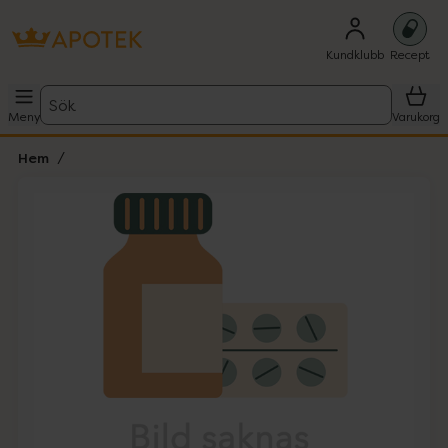
Kundklubb
Recept
Sök
Meny
Varukorg
Hem
Hoppa över Lista
Lista: . Innehåller 1 objekt.