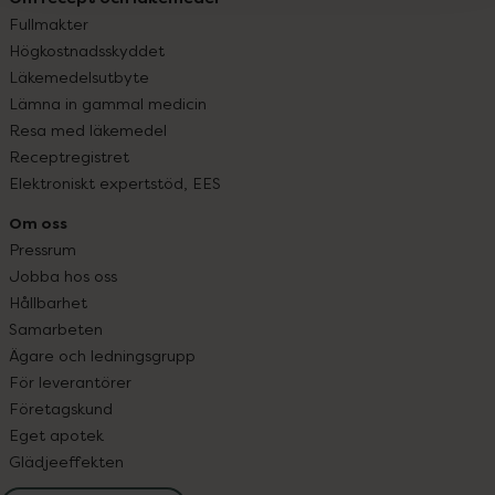
Fullmakter
Högkostnadsskyddet
Läkemedelsutbyte
Lämna in gammal medicin
Resa med läkemedel
Receptregistret
Elektroniskt expertstöd, EES
Om oss
Pressrum
Jobba hos oss
Hållbarhet
Samarbeten
Ägare och ledningsgrupp
För leverantörer
Företagskund
Eget apotek
Glädjeeffekten