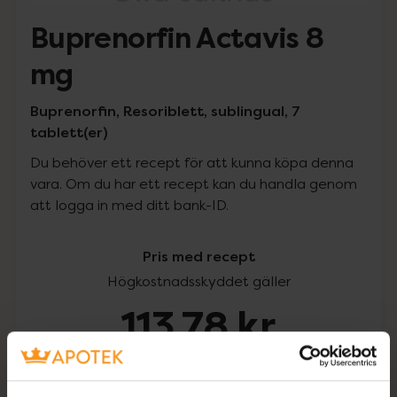
Buprenorfin Actavis 8
mg
Buprenorfin, Resoriblett, sublingual, 7
tablett(er)
Du behöver ett recept för att kunna köpa denna
vara. Om du har ett recept kan du handla genom
att logga in med ditt bank-ID.
Pris med recept
Högkostnadsskyddet gäller
113,78 kr
I apotek:
113,78 kr