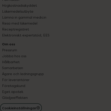
Högkostnadsskyddet
Läkemedelsutbyte
Lämna in gammal medicin
Resa med läkemedel
Receptregistret
Elektroniskt expertstöd, EES
Om oss
Pressrum
Jobba hos oss
Hållbarhet
Samarbeten
Ägare och ledningsgrupp
För leverantörer
Företagskund
Eget apotek
Glädjeeffekten
Cookieinställningar