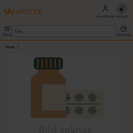
Kundklubb
Recept
Sök
Meny
Varukorg
Hem
Hoppa över Lista
Lista: . Innehåller 1 objekt.