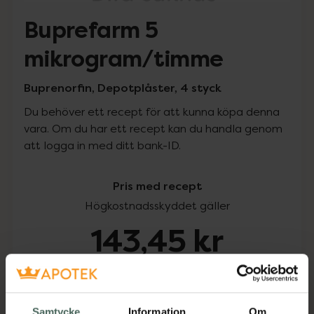
Buprefarm 5
mikrogram/timme
Buprenorfin, Depotplåster, 4 styck
Du behöver ett recept för att kunna köpa denna
vara. Om du har ett recept kan du handla genom
att logga in med ditt bank-ID.
Pris med recept
Högkostnadsskyddet gäller
143,45 kr
I apotek:
143,45 kr
Köp via ditt recept
Samtycke
Information
Om