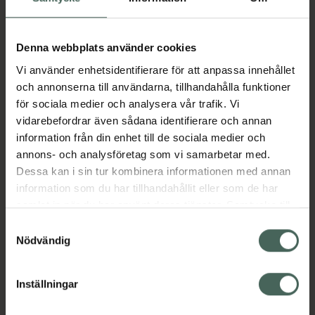
Aktuella erbjudanden
Denna webbplats använder cookies
Vi använder enhetsidentifierare för att anpassa innehållet
Beskrivning
Dölj
och annonserna till användarna, tillhandahålla funktioner
för sociala medier och analysera vår trafik. Vi
vidarebefordrar även sådana identifierare och annan
Läs alltid bipacksedeln innan
information från din enhet till de sociala medier och
användning.
annons- och analysföretag som vi samarbetar med.
Dessa kan i sin tur kombinera informationen med annan
EAN:
07046264038666
information som du har tillhandahållit eller som de har
samlat in när du har använt deras tjänster. Samtycke till
cookies är frivilligt och du kan när som helst ändra eller
Samtyckesval
Bipacksedel från FASS
Visa
återkalla ditt samtycke via webbplatsens
Nödvändig
cookieinställningar. Ett återkallat samtycke påverkar inte
lagligheten av behandling som skett innan återkallelsen.
Inställningar