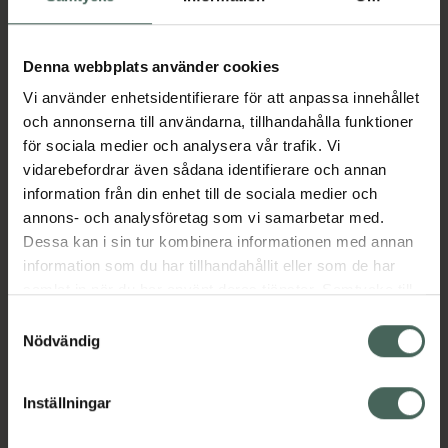
I apotek:
272,95 kr
Köp via ditt recept
Denna webbplats använder cookies
Vi använder enhetsidentifierare för att anpassa innehållet
och annonserna till användarna, tillhandahålla funktioner
Aktuella erbjudanden
för sociala medier och analysera vår trafik. Vi
vidarebefordrar även sådana identifierare och annan
Beskrivning
Dölj
information från din enhet till de sociala medier och
annons- och analysföretag som vi samarbetar med.
Dessa kan i sin tur kombinera informationen med annan
Läs alltid bipacksedeln innan
information som du har tillhandahållit eller som de har
användning.
samlat in när du har använt deras tjänster. Samtycke till
cookies är frivilligt och du kan när som helst ändra eller
EAN:
07313273317519
Samtyckesval
återkalla ditt samtycke via webbplatsens
Nödvändig
cookieinställningar. Ett återkallat samtycke påverkar inte
lagligheten av behandling som skett innan återkallelsen.
Inställningar