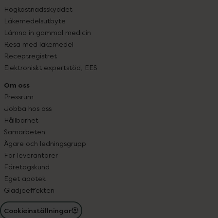
Högkostnadsskyddet
Läkemedelsutbyte
Lämna in gammal medicin
Resa med läkemedel
Receptregistret
Elektroniskt expertstöd, EES
Om oss
Pressrum
Jobba hos oss
Hållbarhet
Samarbeten
Ägare och ledningsgrupp
För leverantörer
Företagskund
Eget apotek
Glädjeeffekten
Cookieinställningar