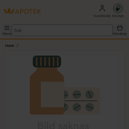
Kundklubb
Recept
Sök
Meny
Varukorg
Hem
Hoppa över Lista
Lista: . Innehåller 1 objekt.