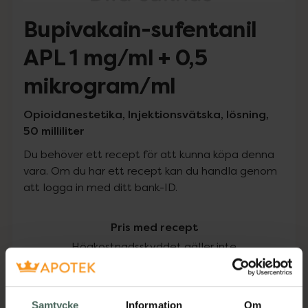
Bupivakain-sufentanil
APL 1 mg/ml + 0,5
mikrogram/ml
Opioidanestetika, Injektionsvätska, lösning,
50 milliliter
Du behöver ett recept för att kunna köpa denna
vara. Om du har ett recept kan du handla genom
att logga in med ditt bank-ID.
Pris med recept
Högkostnadsskyddet gäller inte
272,95 kr
Samtycke
Information
Om