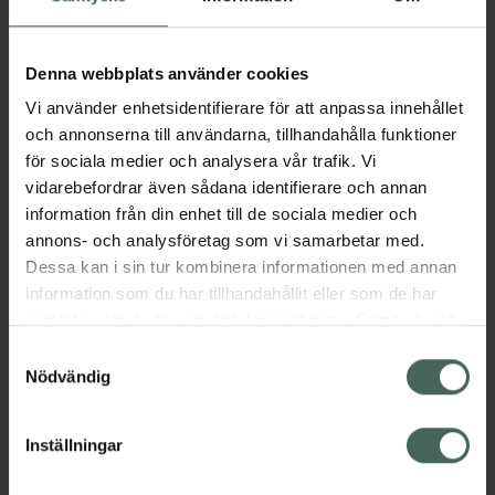
I apotek:
1019,95 kr
Köp via ditt recept
Denna webbplats använder cookies
Vi använder enhetsidentifierare för att anpassa innehållet
och annonserna till användarna, tillhandahålla funktioner
Aktuella erbjudanden
för sociala medier och analysera vår trafik. Vi
vidarebefordrar även sådana identifierare och annan
Beskrivning
Dölj
information från din enhet till de sociala medier och
annons- och analysföretag som vi samarbetar med.
Dessa kan i sin tur kombinera informationen med annan
Läs alltid bipacksedeln innan
information som du har tillhandahållit eller som de har
användning.
samlat in när du har använt deras tjänster. Samtycke till
cookies är frivilligt och du kan när som helst ändra eller
EAN:
07313273285269
Samtyckesval
återkalla ditt samtycke via webbplatsens
Nödvändig
cookieinställningar. Ett återkallat samtycke påverkar inte
lagligheten av behandling som skett innan återkallelsen.
Inställningar