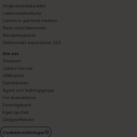
Högkostnadsskyddet
Läkemedelsutbyte
Lämna in gammal medicin
Resa med läkemedel
Receptregistret
Elektroniskt expertstöd, EES
Om oss
Pressrum
Jobba hos oss
Hållbarhet
Samarbeten
Ägare och ledningsgrupp
För leverantörer
Företagskund
Eget apotek
Glädjeeffekten
Cookieinställningar