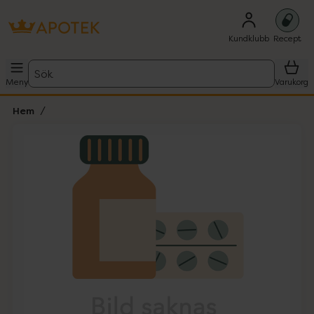
Kundklubb
Recept
Sök
Meny
Varukorg
Hem
Hoppa över Lista
Lista: . Innehåller 1 objekt.