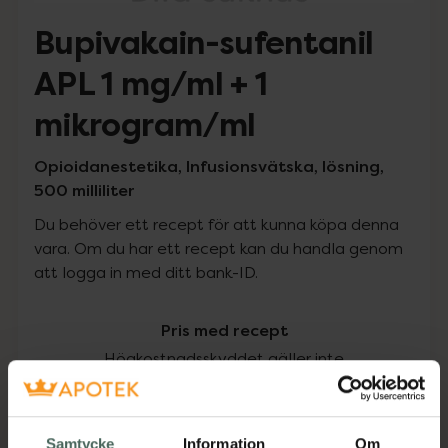
Bupivakain-sufentanil
APL 1 mg/ml + 1
mikrogram/ml
Opioidanestetika, Infusionsvätska, lösning,
500 milliliter
Du behöver ett recept för att kunna köpa denna
vara. Om du har ett recept kan du handla genom
att logga in med ditt bank-ID.
Pris med recept
Högkostnadsskyddet gäller inte
1019,95 kr
Samtycke
Information
Om