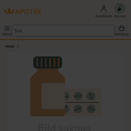
Kundklubb
Recept
Sök
Meny
Varukorg
Hem
Hoppa över Lista
Lista: . Innehåller 1 objekt.