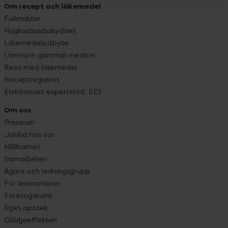
Om recept och läkemedel
Fullmakter
Högkostnadsskyddet
Läkemedelsutbyte
Lämna in gammal medicin
Resa med läkemedel
Receptregistret
Elektroniskt expertstöd, EES
Om oss
Pressrum
Jobba hos oss
Hållbarhet
Samarbeten
Ägare och ledningsgrupp
För leverantörer
Företagskund
Eget apotek
Glädjeeffekten