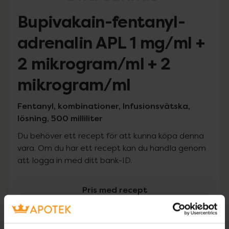
Bupivakain-fentanyl-
adrenalin APL 1 mg/ml +
2 mikrogram/ml + 2
mikrogram/ml
Fentanyl, kombinationer, Infusionsvätska,
lösning, 500 milliliter
Du behöver ett recept för att kunna köpa denna
vara. Om du har ett recept kan du handla genom
att logga in med ditt bank-ID.
Pris med recept
Högkostnadsskyddet gäller inte