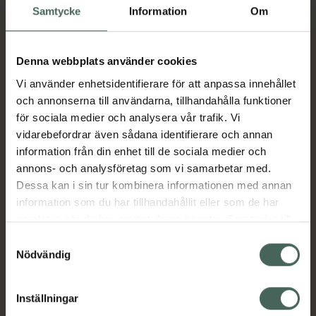
917,45 kr
Samtycke
Information
Om
I apotek:
917,45 kr
Denna webbplats använder cookies
Köp via ditt recept
Vi använder enhetsidentifierare för att anpassa innehållet
och annonserna till användarna, tillhandahålla funktioner
för sociala medier och analysera vår trafik. Vi
Aktuella erbjudanden
vidarebefordrar även sådana identifierare och annan
information från din enhet till de sociala medier och
Beskrivning
Dölj
annons- och analysföretag som vi samarbetar med.
Dessa kan i sin tur kombinera informationen med annan
information som du har tillhandahållit eller som de har
Läs alltid bipacksedeln innan
samlat in när du har använt deras tjänster. Samtycke till
användning.
cookies är frivilligt och du kan när som helst ändra eller
Samtyckesval
återkalla ditt samtycke via webbplatsens
EAN:
07313273310749
Nödvändig
cookieinställningar. Ett återkallat samtycke påverkar inte
lagligheten av behandling som skett innan återkallelsen.
Inställningar