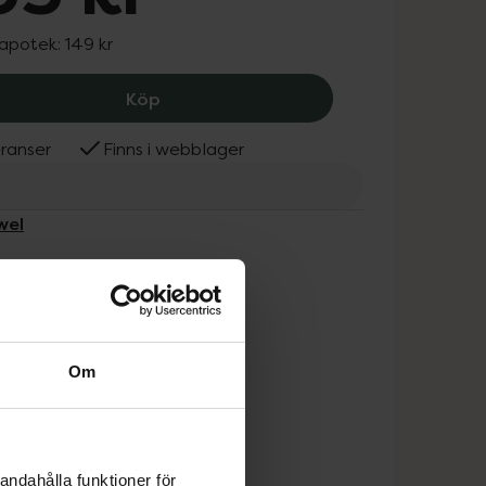
 apotek:
149 kr
Bronwel Comp, 135 kr.
Köp
ranser
Finns i webblager
wel
Om
andahålla funktioner för