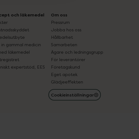
cept och läkemedel
Om oss
kter
Pressrum
tnadsskyddet
Jobba hos oss
edelsutbyte
Hållbarhet
in gammal medicin
Samarbeten
med läkemedel
Ägare och ledningsgrupp
registret
För leverantörer
oniskt expertstöd, EES
Företagskund
Eget apotek
Glädjeeffekten
Cookieinställningar