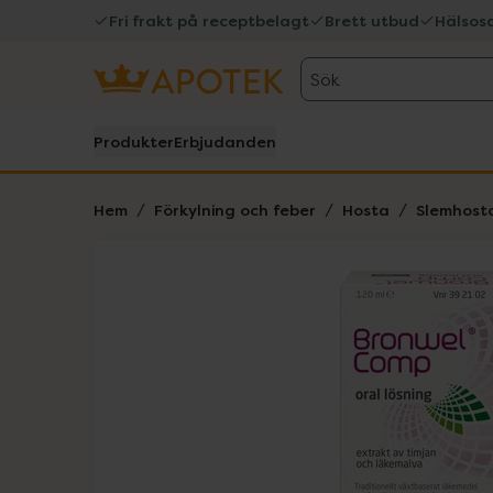
Fri frakt på receptbelagt
Brett utbud
Hälsos
Sök
Produkter
Erbjudanden
Hem
Förkylning och feber
Hosta
Slemhost
Hoppa över Lista
Lista: . Innehåller 1 objekt.