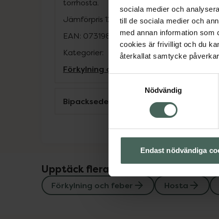
torrhosta.
sociala medier och analysera 
Jämförpris
1241,67 kr
/
l
till de sociala medier och a
med annan information som du 
EAN:
07319861015171
cookies är frivilligt och du k
Kategorier:
återkallat samtycke påverkar 
Förkylning och feber
Hosta
Slemhosta
T
Samtyckesval
Nödvändig
Bipacksedel från FASS
Endast nödvändiga co
Upptäck flera produkter inom
Förkylning och feber
Hosta