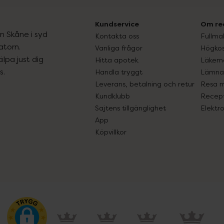
Kundservice
Om re
ån Skåne i syd
Kontakta oss
Fullma
atorn.
Vanliga frågor
Högkos
lpa just dig
Hitta apotek
Läkem
s.
Handla tryggt
Lämna 
Leverans, betalning och retur
Resa 
Kundklubb
Recept
Sajtens tillgänglighet
Elektr
App
Köpvillkor