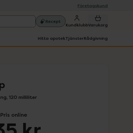
Företagskund
Recept
Kundklubb
Varukorg
Hitta apotek
Tjänster
Rådgivning
p
g, 120 milliliter
Pris online
35 kr