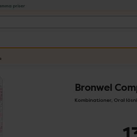
amma priser
a
Bronwel Com
Kombinationer, Oral lösnin
1