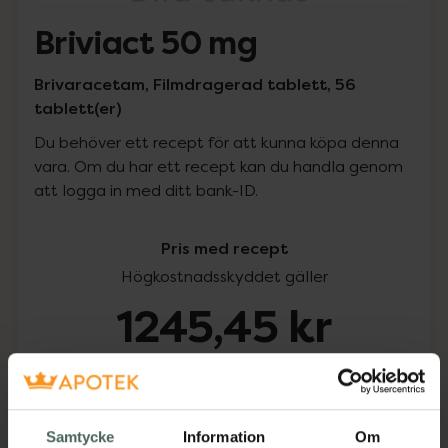
Briviact 50 mg
Brivaracetam, Filmdragerad tablett, 56
tablett(er)
Du behöver ett recept för att kunna köpa denna
vara. Om du har ett recept kan du handla genom
att logga in med ditt bank-ID.
Pris med recept
Högkostnadsskyddet gäller
1245,45 kr
I apotek:
1245,45 kr
Köp via ditt recept
Samtycke
Information
Om