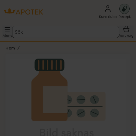
Kundklubb
Recept
Sök
Meny
Varukorg
Hem
Hoppa över Lista
Lista: . Innehåller 1 objekt.