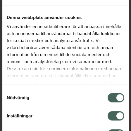
Aktuella erbjudanden
Denna webbplats använder cookies
Vi använder enhetsidentifierare för att anpassa innehållet
Beskrivning
Dölj
och annonserna till användarna, tillhandahålla funktioner
för sociala medier och analysera vår trafik. Vi
vidarebefordrar även sådana identifierare och annan
Läs alltid bipacksedeln innan
information från din enhet till de sociala medier och
användning.
annons- och analysföretag som vi samarbetar med.
Dessa kan i sin tur kombinera informationen med annan
EAN:
17331009005414
information som du har tillhandahållit eller som de har
samlat in när du har använt deras tjänster. Samtycke till
cookies är frivilligt och du kan när som helst ändra eller
Bipacksedel från FASS
Visa
Samtyckesval
återkalla ditt samtycke via webbplatsens
Nödvändig
cookieinställningar. Ett återkallat samtycke påverkar inte
lagligheten av behandling som skett innan återkallelsen.
Inställningar