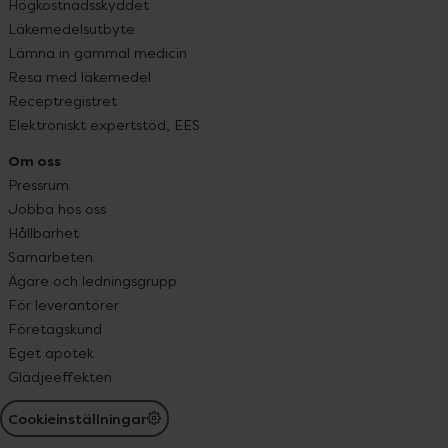
Högkostnadsskyddet
Läkemedelsutbyte
Lämna in gammal medicin
Resa med läkemedel
Receptregistret
Elektroniskt expertstöd, EES
Om oss
Pressrum
Jobba hos oss
Hållbarhet
Samarbeten
Ägare och ledningsgrupp
För leverantörer
Företagskund
Eget apotek
Glädjeeffekten
Cookieinställningar