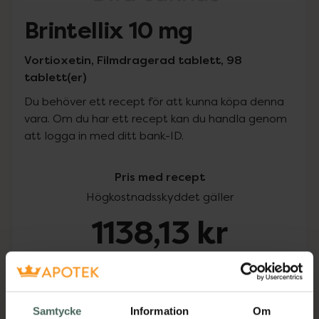
Brintellix 10 mg
Vortioxetin, Filmdragerad tablett, 98
tablett(er)
Du behöver ett recept för att kunna köpa denna
vara. Om du har ett recept kan du handla genom
att logga in med ditt bank-ID.
Pris med recept
Högkostnadsskyddet gäller
1138,13 kr
I apotek:
1138,13 kr
Köp via ditt recept
Samtycke
Information
Om