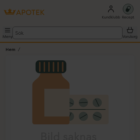
Kundklubb
Recept
Sök
Meny
Varukorg
Hem
Hoppa över Lista
Lista: . Innehåller 1 objekt.