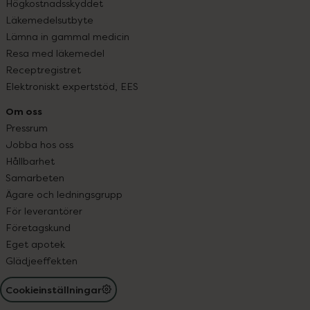
Högkostnadsskyddet
Läkemedelsutbyte
Lämna in gammal medicin
Resa med läkemedel
Receptregistret
Elektroniskt expertstöd, EES
Om oss
Pressrum
Jobba hos oss
Hållbarhet
Samarbeten
Ägare och ledningsgrupp
För leverantörer
Företagskund
Eget apotek
Glädjeeffekten
Cookieinställningar