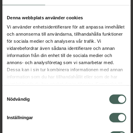
Aktuella erbjudanden
Denna webbplats använder cookies
Vi använder enhetsidentifierare för att anpassa innehållet
Beskrivning
Dölj
och annonserna till användarna, tillhandahålla funktioner
för sociala medier och analysera vår trafik. Vi
vidarebefordrar även sådana identifierare och annan
Läs alltid bipacksedeln innan
information från din enhet till de sociala medier och
användning.
annons- och analysföretag som vi samarbetar med.
Dessa kan i sin tur kombinera informationen med annan
EAN:
05702150147066
information som du har tillhandahållit eller som de har
samlat in när du har använt deras tjänster. Samtycke till
cookies är frivilligt och du kan när som helst ändra eller
Bipacksedel från FASS
Visa
Samtyckesval
återkalla ditt samtycke via webbplatsens
Nödvändig
cookieinställningar. Ett återkallat samtycke påverkar inte
lagligheten av behandling som skett innan återkallelsen.
Inställningar