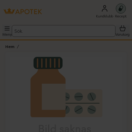
Kundklubb
Recept
Sök
Meny
Varukorg
Hem
Hoppa över Lista
Lista: . Innehåller 1 objekt.