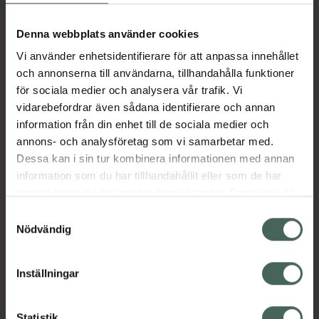
Aktuella erbjudanden
Denna webbplats använder cookies
Vi använder enhetsidentifierare för att anpassa innehållet
Beskrivning
Dölj
och annonserna till användarna, tillhandahålla funktioner
för sociala medier och analysera vår trafik. Vi
vidarebefordrar även sådana identifierare och annan
Läs alltid bipacksedeln innan
information från din enhet till de sociala medier och
användning.
annons- och analysföretag som vi samarbetar med.
EAN:
07046261977678
Dessa kan i sin tur kombinera informationen med annan
information som du har tillhandahållit eller som de har
samlat in när du har använt deras tjänster. Samtycke till
Bipacksedel från FASS
Visa
cookies är frivilligt och du kan när som helst ändra eller
Samtyckesval
återkalla ditt samtycke via webbplatsens
Nödvändig
cookieinställningar. Ett återkallat samtycke påverkar inte
lagligheten av behandling som skett innan återkallelsen.
Inställningar
Kronans Apotek finns här för dig. Du hittar oss från Skåne i
Statistik