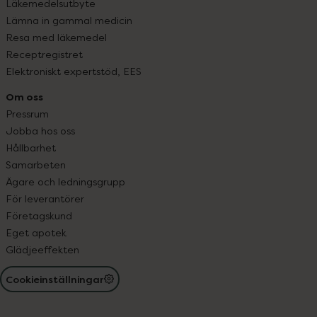
Läkemedelsutbyte
Lämna in gammal medicin
Resa med läkemedel
Receptregistret
Elektroniskt expertstöd, EES
Om oss
Pressrum
Jobba hos oss
Hållbarhet
Samarbeten
Ägare och ledningsgrupp
För leverantörer
Företagskund
Eget apotek
Glädjeeffekten
Cookieinställningar