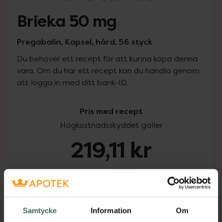
Brieka 50 mg
Pregabalin, Kapsel, hård, 56 styck
Du behöver ett recept för att kunna köpa denna
vara. Om du har ett recept kan du handla genom
att logga in med ditt bank-ID.
Pris med recept
Högkostnadsskyddet gäller
219,11 kr
I apotek:
219,11 kr
Köp via ditt recept
Samtycke
Information
Om