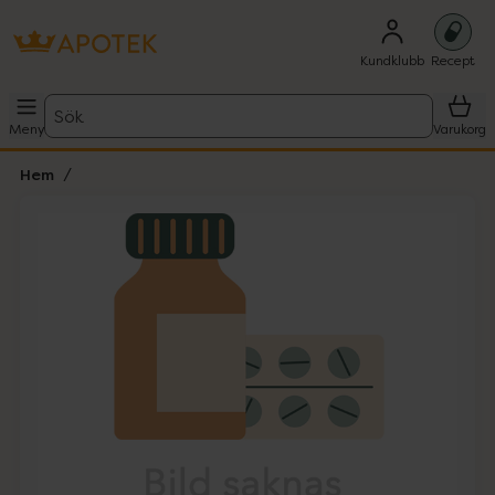
Kundklubb
Recept
Sök
Meny
Varukorg
Hem
Hoppa över Lista
Lista: . Innehåller 1 objekt.