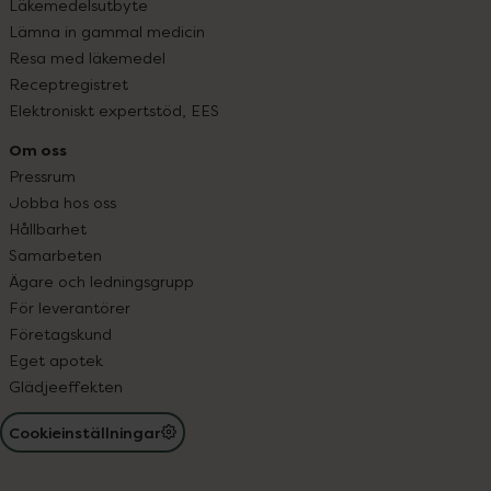
Läkemedelsutbyte
Lämna in gammal medicin
Resa med läkemedel
Receptregistret
Elektroniskt expertstöd, EES
Om oss
Pressrum
Jobba hos oss
Hållbarhet
Samarbeten
Ägare och ledningsgrupp
För leverantörer
Företagskund
Eget apotek
Glädjeeffekten
Cookieinställningar