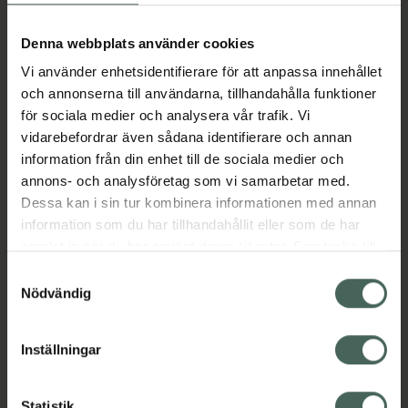
Aktuella erbjudanden
Denna webbplats använder cookies
Vi använder enhetsidentifierare för att anpassa innehållet
Beskrivning
Dölj
och annonserna till användarna, tillhandahålla funktioner
för sociala medier och analysera vår trafik. Vi
vidarebefordrar även sådana identifierare och annan
Läs alltid bipacksedeln innan
information från din enhet till de sociala medier och
användning.
annons- och analysföretag som vi samarbetar med.
EAN:
07046261969550
Dessa kan i sin tur kombinera informationen med annan
information som du har tillhandahållit eller som de har
samlat in när du har använt deras tjänster. Samtycke till
Bipacksedel från FASS
Visa
cookies är frivilligt och du kan när som helst ändra eller
Samtyckesval
återkalla ditt samtycke via webbplatsens
Nödvändig
cookieinställningar. Ett återkallat samtycke påverkar inte
lagligheten av behandling som skett innan återkallelsen.
Inställningar
Kronans Apotek finns här för dig. Du hittar oss från Skåne i
Statistik