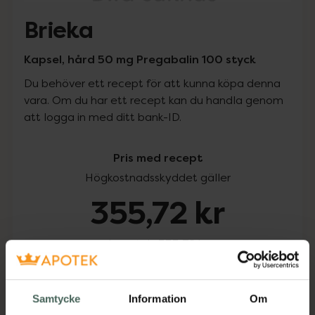
Brieka
Kapsel, hård 50 mg Pregabalin 100 styck
Du behöver ett recept för att kunna köpa denna
vara. Om du har ett recept kan du handla genom
att logga in med ditt bank-ID.
Pris med recept
Högkostnadsskyddet gäller
355,72 kr
I apotek:
355,72 kr
Köp via ditt recept
Samtycke
Information
Om