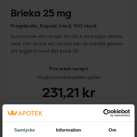
Brieka 25 mg
Pregabalin, Kapsel, hård, 100 styck
Du behöver ett recept för att kunna köpa denna
vara. Om du har ett recept kan du handla genom
att logga in med ditt bank-ID.
Pris med recept
Högkostnadsskyddet gäller
231,21 kr
I apotek:
231,21 kr
Köp via ditt recept
Samtycke
Information
Om