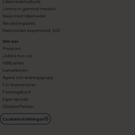
Läkemedelsutbyte
Lämna in gammal medicin
Resa med läkemedel
Receptregistret
Elektroniskt expertstöd, EES
Om oss
Pressrum
Jobba hos oss
Hållbarhet
Samarbeten
Ägare och ledningsgrupp
För leverantörer
Företagskund
Eget apotek
Glädjeeffekten
Cookieinställningar