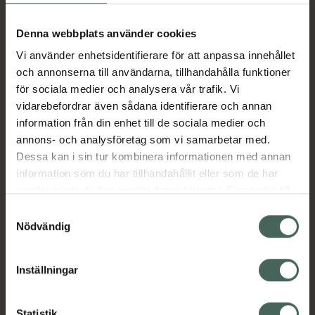
Aktuella erbjudanden
Denna webbplats använder cookies
Vi använder enhetsidentifierare för att anpassa innehållet
Beskrivning
Dölj
och annonserna till användarna, tillhandahålla funktioner
för sociala medier och analysera vår trafik. Vi
vidarebefordrar även sådana identifierare och annan
Läs alltid bipacksedeln innan
information från din enhet till de sociala medier och
användning.
annons- och analysföretag som vi samarbetar med.
EAN:
07046260456273
Dessa kan i sin tur kombinera informationen med annan
information som du har tillhandahållit eller som de har
samlat in när du har använt deras tjänster. Samtycke till
Bipacksedel från FASS
Visa
cookies är frivilligt och du kan när som helst ändra eller
Samtyckesval
återkalla ditt samtycke via webbplatsens
Nödvändig
cookieinställningar. Ett återkallat samtycke påverkar inte
lagligheten av behandling som skett innan återkallelsen.
Inställningar
Kronans Apotek finns här för dig. Du hittar oss från Skåne i
Statistik