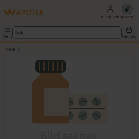
Kundklubb
Recept
Sök
Meny
Varukorg
Hem
Hoppa över Lista
Lista: . Innehåller 1 objekt.