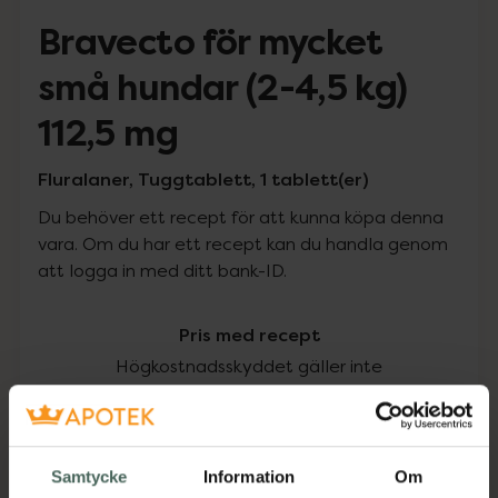
Bravecto för mycket
små hundar (2-4,5 kg)
112,5 mg
Fluralaner, Tuggtablett, 1 tablett(er)
Du behöver ett recept för att kunna köpa denna
vara. Om du har ett recept kan du handla genom
att logga in med ditt bank-ID.
Pris med recept
Högkostnadsskyddet gäller inte
314,50 kr
I apotek:
314,50 kr
Samtycke
Information
Om