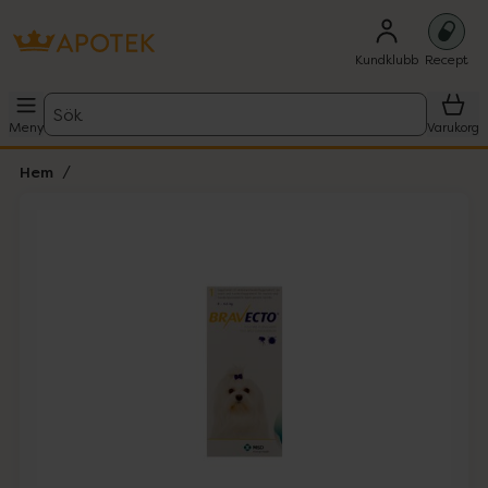
Kundklubb
Recept
Sök
Meny
Varukorg
Hem
Hoppa över Lista
Lista: . Innehåller 1 objekt.