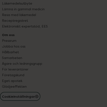
Läkemedelsutbyte
Lämna in gammal medicin
Resa med läkemedel
Receptregistret
Elektroniskt expertstöd, EES
Om oss
Pressrum
Jobba hos oss
Hållbarhet
Samarbeten
Ägare och ledningsgrupp
För leverantörer
Företagskund
Eget apotek
Glädjeeffekten
Cookieinställningar