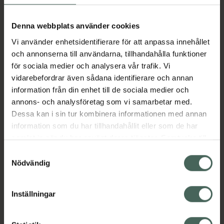
Köp via ditt recept
Denna webbplats använder cookies
Vi använder enhetsidentifierare för att anpassa innehållet
Aktuella erbjudanden
och annonserna till användarna, tillhandahålla funktioner
för sociala medier och analysera vår trafik. Vi
vidarebefordrar även sådana identifierare och annan
Beskrivning
Dölj
information från din enhet till de sociala medier och
annons- och analysföretag som vi samarbetar med.
Dessa kan i sin tur kombinera informationen med annan
Läs alltid bipacksedeln innan
information som du har tillhandahållit eller som de har
användning.
samlat in när du har använt deras tjänster. Samtycke till
EAN:
07046264667439
cookies är frivilligt och du kan när som helst ändra eller
Samtyckesval
återkalla ditt samtycke via webbplatsens
Nödvändig
cookieinställningar. Ett återkallat samtycke påverkar inte
lagligheten av behandling som skett innan återkallelsen.
Inställningar
Kronans Apotek finns här för dig. Du hittar oss från Skåne i