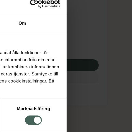
is med recept
dsskyddet gäller inte
Om
,50 kr
potek:
299,50 kr
andahålla funktioner för
n information från din enhet
p via ditt recept
 tur kombinera informationen
deras tjänster. Samtycke till
ens cookieinställningar. Ett
Marknadsföring
cept och läkemedel
Om oss
kter
Pressrum