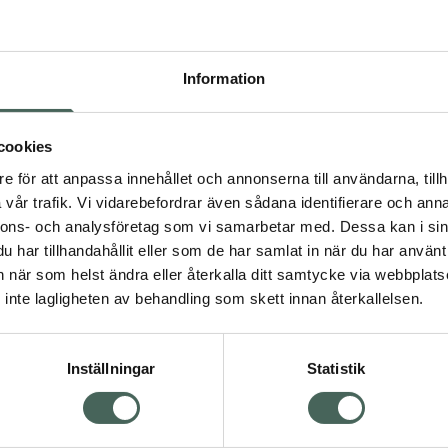
Pr
Högkostna
Information
299
Dölj
cookies
I a
e för att anpassa innehållet och annonserna till användarna, tillh
dning.
vår trafik. Vi vidarebefordrar även sådana identifierare och anna
Kö
nnons- och analysföretag som vi samarbetar med. Dessa kan i sin
har tillhandahållit eller som de har samlat in när du har använt 
an när som helst ändra eller återkalla ditt samtycke via webbplats
Aktuella erbjudanden
inte lagligheten av behandling som skett innan återkallelsen.
Inställningar
Statistik
Kundservice
Om re
ån Skåne i syd
Kontakta oss
Fullma