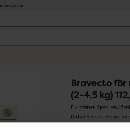
amma priser
Bravecto för
(2-4,5 kg) 11
Fluralaner, Spot-on, lösni
Du behöver ett recept för 
recept kan du handla genom