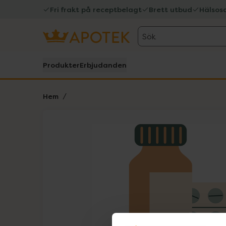
Fri frakt på receptbelagt
Brett utbud
Hälsos
Sök
Produkter
Erbjudanden
Hem
Hoppa över Lista
Lista: . Innehåller 1 objekt.