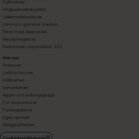
Fullmakter
Högkostnadsskyddet
Läkemedelsutbyte
Lämna in gammal medicin
Resa med läkemedel
Receptregistret
Elektroniskt expertstöd, EES
Om oss
Pressrum
Jobba hos oss
Hållbarhet
Samarbeten
Ägare och ledningsgrupp
För leverantörer
Företagskund
Eget apotek
Glädjeeffekten
Cookieinställningar