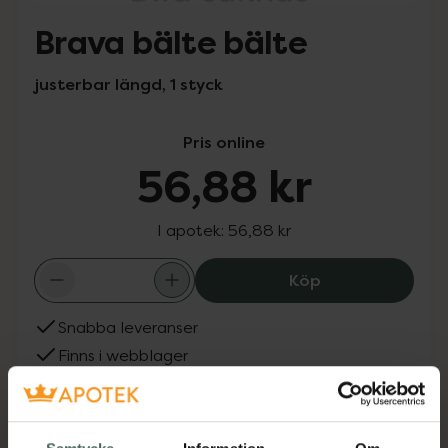
Brava bälte bälte
justerbar längd, 1 styck
Pris online
56,88 kr
I apotek:
56,88 kr
Brava bälte bält
Köp
Snabba leveranser
Finns i webblager
Aktuella erbjudanden