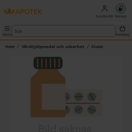
Kundklubb
Recept
Sök
Meny
Varukorg
Hem
Vårdhjälpmedel och säkerhet
Stomi
Hoppa över Lista
Lista: . Innehåller 1 objekt.