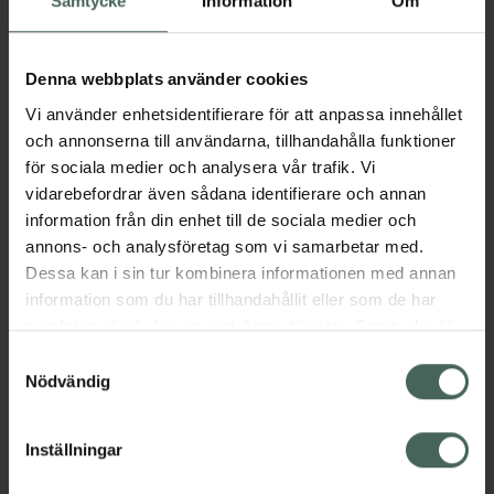
Samtycke
Information
Om
Beskrivning
Dölj
Denna webbplats använder cookies
Jämförpris
56,88 kr
/
st
Vi använder enhetsidentifierare för att anpassa innehållet
EAN:
05701780005975
och annonserna till användarna, tillhandahålla funktioner
för sociala medier och analysera vår trafik. Vi
Kategorier:
vidarebefordrar även sådana identifierare och annan
Mage
Stomi
information från din enhet till de sociala medier och
annons- och analysföretag som vi samarbetar med.
Dessa kan i sin tur kombinera informationen med annan
information som du har tillhandahållit eller som de har
samlat in när du har använt deras tjänster. Samtycke till
Upptäck flera produkter inom
cookies är frivilligt och du kan när som helst ändra eller
Samtyckesval
Mage
Stomi
återkalla ditt samtycke via webbplatsens
Nödvändig
cookieinställningar. Ett återkallat samtycke påverkar inte
lagligheten av behandling som skett innan återkallelsen.
Inställningar