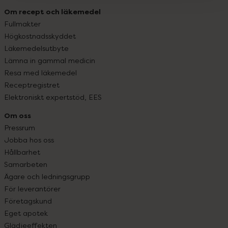
Om recept och läkemedel
Fullmakter
Högkostnadsskyddet
Läkemedelsutbyte
Lämna in gammal medicin
Resa med läkemedel
Receptregistret
Elektroniskt expertstöd, EES
Om oss
Pressrum
Jobba hos oss
Hållbarhet
Samarbeten
Ägare och ledningsgrupp
För leverantörer
Företagskund
Eget apotek
Glädjeeffekten