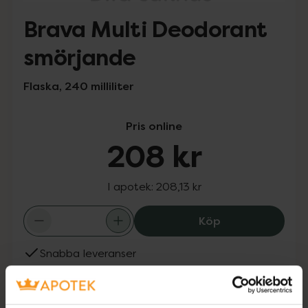
Brava Multi Deodorant
smörjande
Flaska, 240 milliliter
Pris online
208 kr
I apotek:
208,13 kr
Brava Multi De
Köp
Snabba leveranser
Finns i webblager