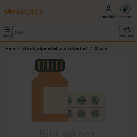
Kundklubb
Recept
Sök
Meny
Varukorg
Hem
Vårdhjälpmedel och säkerhet
Stomi
Hoppa över Lista
Lista: . Innehåller 1 objekt.