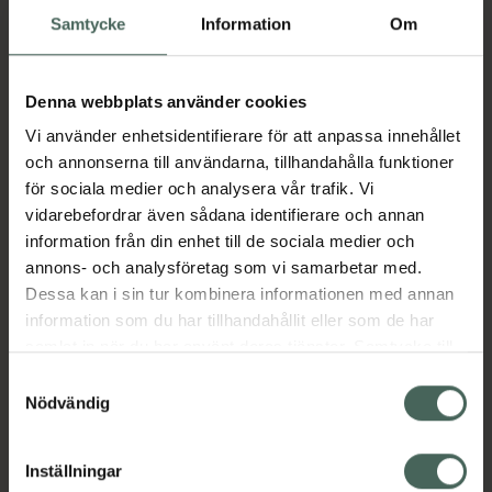
Aktuella erbjudanden
Samtycke
Information
Om
Beskrivning
Dölj
Denna webbplats använder cookies
Vi använder enhetsidentifierare för att anpassa innehållet
Jämförpris
867,19 kr
/
l
och annonserna till användarna, tillhandahålla funktioner
EAN:
05708932520041
för sociala medier och analysera vår trafik. Vi
vidarebefordrar även sådana identifierare och annan
Kategorier:
information från din enhet till de sociala medier och
Mage
Stomi
annons- och analysföretag som vi samarbetar med.
Dessa kan i sin tur kombinera informationen med annan
information som du har tillhandahållit eller som de har
samlat in när du har använt deras tjänster. Samtycke till
cookies är frivilligt och du kan när som helst ändra eller
Upptäck flera produkter inom
Samtyckesval
återkalla ditt samtycke via webbplatsens
Nödvändig
Mage
Stomi
cookieinställningar. Ett återkallat samtycke påverkar inte
lagligheten av behandling som skett innan återkallelsen.
Inställningar