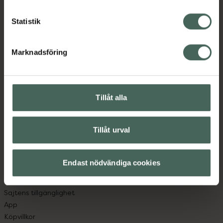
Statistik
Kronans Apotek finns här för dig. Du hittar oss från Skåne i
syd till Lappland i norr, och online i mobilen och på
Marknadsföring
datorn. Oavsett vem du är så är det vårt uppdrag att
hjälpa just dig att må lite bättre. Välkommen att prata
med oss.
Tillåt alla
Kundservice
Kontakta oss
Tillåt urval
Vanliga frågor
Hitta apotek
Handla tryggt
Endast nödvändiga cookies
Leverans, betalning och retur
Kundklubb
Sajtens tillgänglighet
App
Köpvillkor