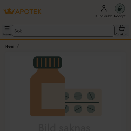
Kundklubb
Recept
Sök
Meny
Varukorg
Hem
Hoppa över Lista
Lista: . Innehåller 1 objekt.