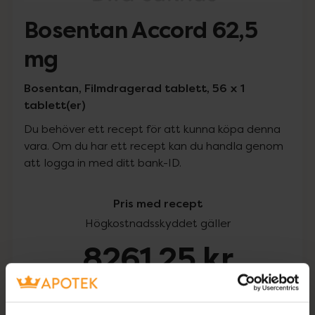
Bosentan Accord 62,5
mg
Bosentan, Filmdragerad tablett, 56 x 1
tablett(er)
Du behöver ett recept för att kunna köpa denna
vara. Om du har ett recept kan du handla genom
att logga in med ditt bank-ID.
Pris med recept
Högkostnadsskyddet gäller
8261,25 kr
I apotek:
8261,25 kr