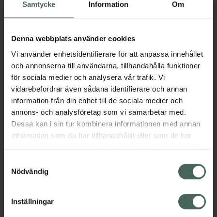
Köp via ditt recept
Samtycke
Information
Om
Denna webbplats använder cookies
Aktuella erbjudanden
Vi använder enhetsidentifierare för att anpassa innehållet
och annonserna till användarna, tillhandahålla funktioner
Beskrivning
Dölj
för sociala medier och analysera vår trafik. Vi
vidarebefordrar även sådana identifierare och annan
information från din enhet till de sociala medier och
Läs alltid bipacksedeln innan
annons- och analysföretag som vi samarbetar med.
användning.
Dessa kan i sin tur kombinera informationen med annan
EAN:
05055565733844
information som du har tillhandahållit eller som de har
samlat in när du har använt deras tjänster. Samtycke till
cookies är frivilligt och du kan när som helst ändra eller
Samtyckesval
återkalla ditt samtycke via webbplatsens
Nödvändig
Bipacksedel från FASS
Visa
cookieinställningar. Ett återkallat samtycke påverkar inte
lagligheten av behandling som skett innan återkallelsen.
Inställningar