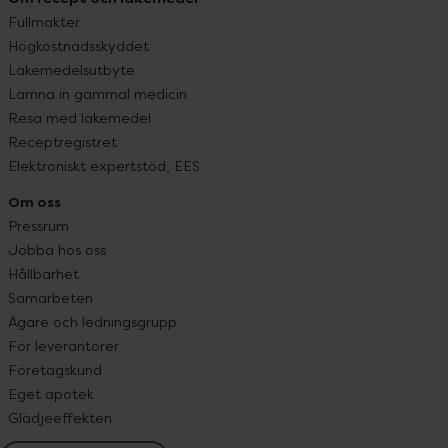
Fullmakter
Högkostnadsskyddet
Läkemedelsutbyte
Lämna in gammal medicin
Resa med läkemedel
Receptregistret
Elektroniskt expertstöd, EES
Om oss
Pressrum
Jobba hos oss
Hållbarhet
Samarbeten
Ägare och ledningsgrupp
För leverantörer
Företagskund
Eget apotek
Glädjeeffekten