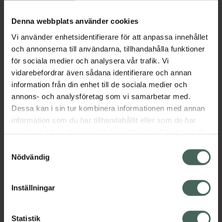
Köp via ditt recept
Denna webbplats använder cookies
Vi använder enhetsidentifierare för att anpassa innehållet
Aktuella erbjudanden
och annonserna till användarna, tillhandahålla funktioner
för sociala medier och analysera vår trafik. Vi
Beskrivning
Dölj
vidarebefordrar även sådana identifierare och annan
information från din enhet till de sociala medier och
annons- och analysföretag som vi samarbetar med.
EAN:
05703241001526
Dessa kan i sin tur kombinera informationen med annan
information som du har tillhandahållit eller som de har
samlat in när du har använt deras tjänster. Samtycke till
Bipacksedel från FASS
Visa
cookies är frivilligt och du kan när som helst ändra eller
Samtyckesval
återkalla ditt samtycke via webbplatsens
Nödvändig
cookieinställningar. Ett återkallat samtycke påverkar inte
lagligheten av behandling som skett innan återkallelsen.
Inställningar
Kronans Apotek finns här för dig. Du hittar oss från Skåne i
syd till Lappland i norr, och online i mobilen och på
Statistik