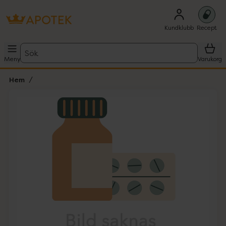
Kundklubb
Recept
Sök
Meny
Varukorg
Hem
Hoppa över Lista
Lista: . Innehåller 1 objekt.