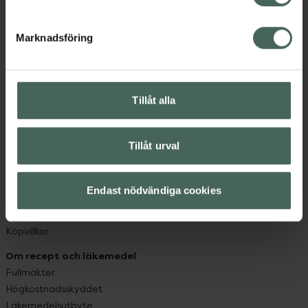
datorn. Oavsett vem du är så är det vårt uppdrag att
hjälpa just dig att må lite bättre. Välkommen att prata
Marknadsföring
med oss.
Kundservice
Kontakta oss
Tillåt alla
Vanliga frågor
Hitta apotek
Tillåt urval
Handla tryggt
Leverans, betalning och retur
Kundklubb
Endast nödvändiga cookies
Sajtens tillgänglighet
App
Köpvillkor
Om recept och läkemedel
Fullmakter
Högkostnadsskyddet
Läkemedelsutbyte