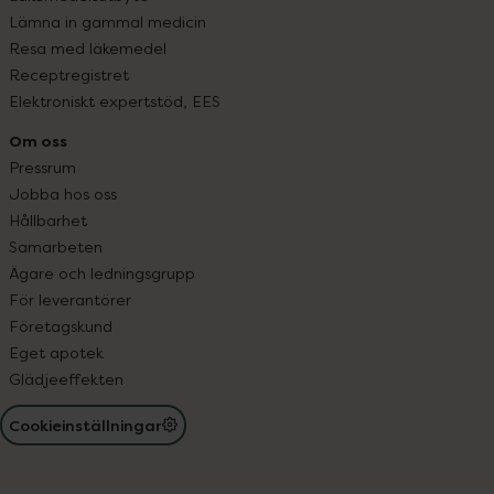
Lämna in gammal medicin
Resa med läkemedel
Receptregistret
Elektroniskt expertstöd, EES
Om oss
Pressrum
Jobba hos oss
Hållbarhet
Samarbeten
Ägare och ledningsgrupp
För leverantörer
Företagskund
Eget apotek
Glädjeeffekten
Cookieinställningar