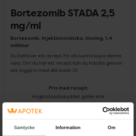
Bortezomib STADA 2,5
mg/ml
Bortezomib, Injektionsvätska, lösning, 1.4
milliliter
Du behöver ett recept för att kunna köpa denna
vara. Om du har ett recept kan du handla genom
att logga in med ditt bank-ID.
Pris med recept
Högkostnadsskyddet gäller inte
663,25 kr
I apotek:
663,25 kr
Samtycke
Information
Om