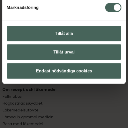
med oss.
Marknadsföring
Kundservice
Kontakta oss
Vanliga frågor
Tillåt alla
Hitta apotek
Handla tryggt
Leverans, betalning och retur
Tillåt urval
Kundklubb
Sajtens tillgänglighet
Endast nödvändiga cookies
App
Köpvillkor
Om recept och läkemedel
Fullmakter
Högkostnadsskyddet
Läkemedelsutbyte
Lämna in gammal medicin
Resa med läkemedel