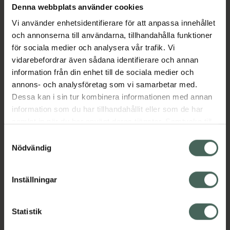
Denna webbplats använder cookies
Aktuella erbjudanden
Vi använder enhetsidentifierare för att anpassa innehållet
och annonserna till användarna, tillhandahålla funktioner
Beskrivning
Dölj
för sociala medier och analysera vår trafik. Vi
vidarebefordrar även sådana identifierare och annan
information från din enhet till de sociala medier och
Läs alltid bipacksedeln innan
annons- och analysföretag som vi samarbetar med.
användning.
Dessa kan i sin tur kombinera informationen med annan
EAN:
07313273432694
information som du har tillhandahållit eller som de har
samlat in när du har använt deras tjänster. Samtycke till
cookies är frivilligt och du kan när som helst ändra eller
Samtyckesval
återkalla ditt samtycke via webbplatsens
Nödvändig
cookieinställningar. Ett återkallat samtycke påverkar inte
lagligheten av behandling som skett innan återkallelsen.
Inställningar
Kronans Apotek finns här för dig. Du hittar oss från Skåne i
syd till Lappland i norr, och online i mobilen och på
datorn. Oavsett vem du är så är det vårt uppdrag att
Statistik
hjälpa just dig att må lite bättre. Välkommen att prata