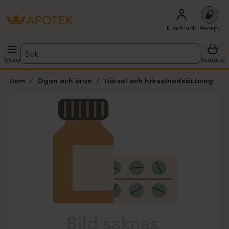
Kundklubb
Recept
Sök
Meny
Varukorg
Hem
Ögon och öron
Hörsel och hörselnedsättning
Hoppa över Lista
Lista: . Innehåller 1 objekt.