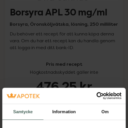
Borsyra APL 30 mg/ml
Borsyra, Öronsköljvätska, lösning, 250 milliliter
Du behöver ett recept för att kunna köpa denna
vara. Om du har ett recept kan du handla genom
att logga in med ditt bank-ID.
Pris med recept
Högkostnadsskyddet gäller inte
476,25 kr
I apotek:
476,25 kr
Samtycke
Information
Om
Köp via ditt recept