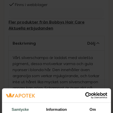
Finns i webblager
Fler produkter från Bobbys Hair Care
Aktuella erbjudanden
Beskrivning
Dölj
Vårt silverschampo är laddat med violetta
pigment, dessa motverkar varma och gula
nyanser i blonda hår. Den innehåller även
arganolja som verkar mjukgörande, och torkar
inte ut håret lika mycket som silverschampon
annars kan göra. Schampot är även rikt på
antioxidanter och solrosextrakt som
bibehåller din hårfärg genom att skydda mot
solljus. Detta silverschampo passar dig
Samtycke
Information
Om
utmärkt och du har ett blont hår som du vill