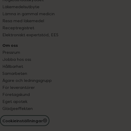
Läkemedelsutbyte
Lämna in gammal medicin
Resa med läkemedel
Receptregistret
Elektroniskt expertstöd, EES
Om oss
Pressrum
Jobba hos oss
Hållbarhet
Samarbeten
Ägare och ledningsgrupp
För leverantörer
Företagskund
Eget apotek
Glädjeeffekten
Cookieinställningar