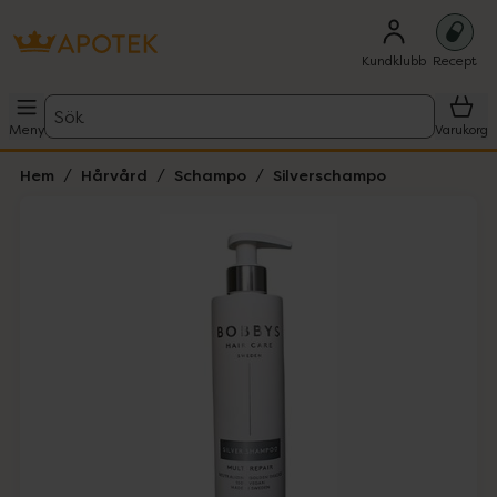
Kundklubb
Recept
Sök
Meny
Varukorg
Hem
Hårvård
Schampo
Silverschampo
Hoppa över Lista
Lista: . Innehåller 1 objekt.