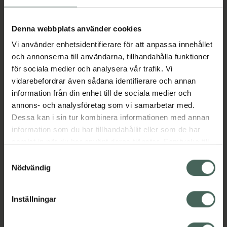
ska vara i en kall nyans, det passar dig som
kanske söker efter det där silverschampot
Denna webbplats använder cookies
med extra mycket pigment i – då har du
Vi använder enhetsidentifierare för att anpassa innehållet
hittat rätt! Med detta silverschampo kan du
och annonserna till användarna, tillhandahålla funktioner
säga farväl till gula och dassiga hår, för denna
för sociala medier och analysera vår trafik. Vi
kommer att ge dig ett kallare hår – och en hel
vidarebefordrar även sådana identifierare och annan
del lyster på köpet!
information från din enhet till de sociala medier och
Jämförpris
0,88 kr
/
ml
annons- och analysföretag som vi samarbetar med.
EAN:
07350104620288
Dessa kan i sin tur kombinera informationen med annan
information som du har tillhandahållit eller som de har
Kategorier:
samlat in när du har använt deras tjänster. Samtycke till
Hårvård
Schampo
Silverschampo
cookies är frivilligt och du kan när som helst ändra eller
Samtyckesval
återkalla ditt samtycke via webbplatsens
Nödvändig
cookieinställningar. Ett återkallat samtycke påverkar inte
Omdömen
Visa
lagligheten av behandling som skett innan återkallelsen.
Inställningar
Innehåll
Visa