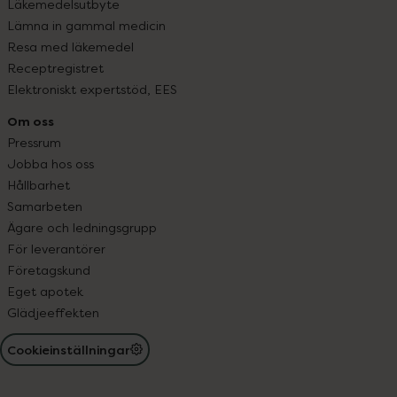
Läkemedelsutbyte
Lämna in gammal medicin
Resa med läkemedel
Receptregistret
Elektroniskt expertstöd, EES
Om oss
Pressrum
Jobba hos oss
Hållbarhet
Samarbeten
Ägare och ledningsgrupp
För leverantörer
Företagskund
Eget apotek
Glädjeeffekten
Cookieinställningar