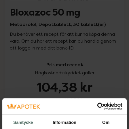
Bloxazoc 50 mg
Metoprolol, Depottablett, 30 tablett(er)
Du behöver ett recept för att kunna köpa denna
vara. Om du har ett recept kan du handla genom
att logga in med ditt bank-ID.
Pris med recept
Högkostnadsskyddet gäller
104,38 kr
I apotek:
104,38 kr
Köp via ditt recept
Samtycke
Information
Om