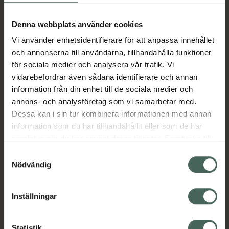
Aktuella erbjudanden
Denna webbplats använder cookies
Vi använder enhetsidentifierare för att anpassa innehållet
Beskrivning
Dölj
och annonserna till användarna, tillhandahålla funktioner
för sociala medier och analysera vår trafik. Vi
vidarebefordrar även sådana identifierare och annan
Läs alltid bipacksedeln innan
information från din enhet till de sociala medier och
användning.
annons- och analysföretag som vi samarbetar med.
EAN:
07046260635142
Dessa kan i sin tur kombinera informationen med annan
information som du har tillhandahållit eller som de har
samlat in när du har använt deras tjänster. Samtycke till
Bipacksedel från FASS
Visa
cookies är frivilligt och du kan när som helst ändra eller
Samtyckesval
återkalla ditt samtycke via webbplatsens
Nödvändig
cookieinställningar. Ett återkallat samtycke påverkar inte
lagligheten av behandling som skett innan återkallelsen.
Inställningar
Kronans Apotek finns här för dig. Du hittar oss från Skåne i
Statistik