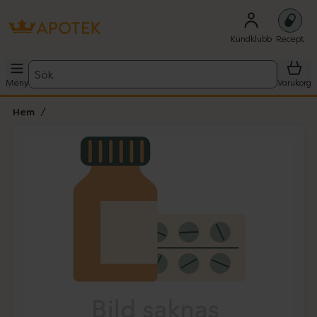
Kundklubb
Recept
Sök
Meny
Varukorg
Hem
Hoppa över Lista
Lista: . Innehåller 1 objekt.