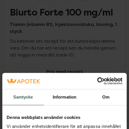
Biurto Forte 100 mg/ml
Tiamin (vitamin B1), Injektionsvätska, lösning, 1
styck
Du behöver ett recept för att kunna köpa denna
vara. Om du har ett recept kan du handla genom
att logga in med ditt bank-ID.
Pris med recept
Högkostnadsskyddet gäller inte
0 kr
Samtycke
Information
Om
Köp via ditt recept
Denna webbplats använder cookies
Vi använder enhetsidentifierare för att anpassa innehållet