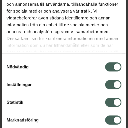
och annonserna till användarna, tillhandahålla funktioner
Aktuella erbjudanden
för sociala medier och analysera vår trafik. Vi
vidarebefordrar även sådana identifierare och annan
Beskrivning
Dölj
information från din enhet till de sociala medier och
annons- och analysföretag som vi samarbetar med.
Dessa kan i sin tur kombinera informationen med annan
information som du har tillhandahållit eller som de har
samlat in när du har använt deras tjänster. Samtycke till
cookies är frivilligt och du kan när som helst ändra eller
Samtyckesval
återkalla ditt samtycke via webbplatsens
Nödvändig
Kronans Apotek finns här för dig. Du hittar oss från Skåne i
cookieinställningar. Ett återkallat samtycke påverkar inte
syd till Lappland i norr, och online i mobilen och på
lagligheten av behandling som skett innan återkallelsen.
Inställningar
datorn. Oavsett vem du är så är det vårt uppdrag att
hjälpa just dig att må lite bättre. Välkommen att prata
med oss.
Statistik
Kundservice
Marknadsföring
Kontakta oss