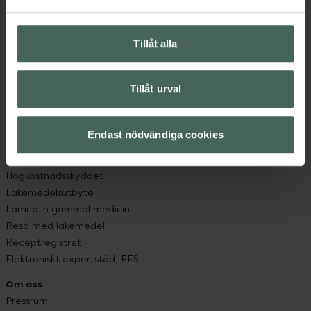
Vanliga frågor
Hitta apotek
Handla tryggt
Tillåt alla
Leverans, betalning och retur
Kundklubb
Sajtens tillgänglighet
Tillåt urval
App
Köpvillkor
Endast nödvändiga cookies
Om recept och läkemedel
Fullmakter
Högkostnadsskyddet
Läkemedelsutbyte
Lämna in gammal medicin
Resa med läkemedel
Receptregistret
Elektroniskt expertstöd, EES
Om oss
Pressrum