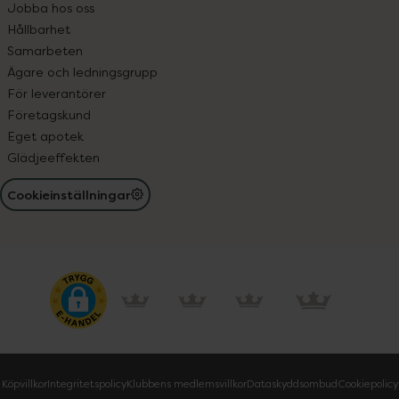
Jobba hos oss
Hållbarhet
Samarbeten
Ägare och ledningsgrupp
För leverantörer
Företagskund
Eget apotek
Glädjeeffekten
Cookieinställningar
Köpvillkor
Integritetspolicy
Klubbens medlemsvillkor
Dataskyddsombud
Cookiepolicy