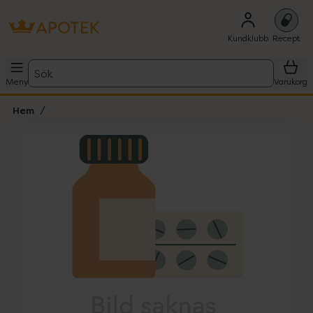
Kundklubb
Recept
Sök
Meny
Varukorg
Hem
Hoppa över Lista
Lista: . Innehåller 1 objekt.