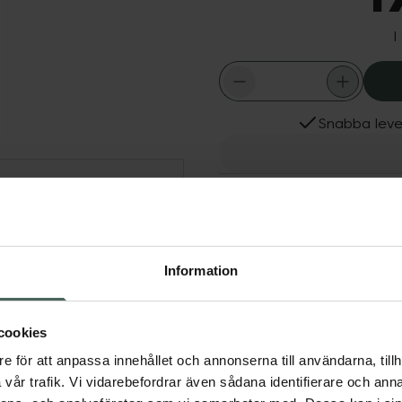
I
Snabba leve
Dölj
Aktuella erbjudanden
r ut fina linjer och
 samt jämnar ut
Information
iva ingredienser.
cookies
e för att anpassa innehållet och annonserna till användarna, tillh
vår trafik. Vi vidarebefordrar även sådana identifierare och anna