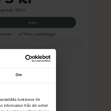
 apotek:
199 kr
BioMD Forget Your Age Face Mask, 17
Köp
ranser
Finns i webblager
Om
andahålla funktioner för
n information från din enhet