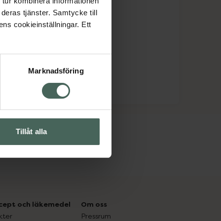
 tur kombinera informationen
deras tjänster. Samtycke till
ens cookieinställningar. Ett
Marknadsföring
Tillåt alla
cept och läkemedel
Om oss
kter
Pressrum