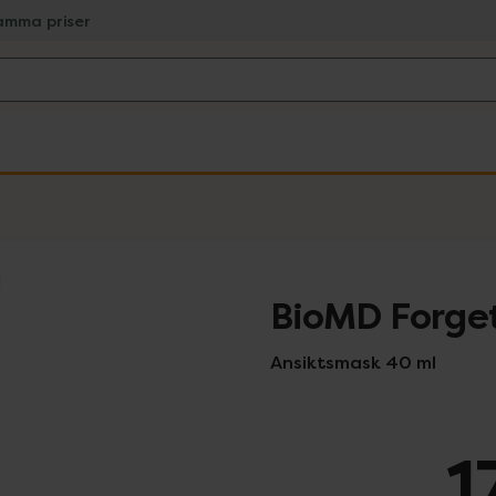
amma priser
BioMD Forge
Ansiktsmask 40 ml
1