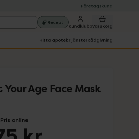
Företagskund
Recept
Kundklubb
Varukorg
Hitta apotek
Tjänster
Rådgivning
t Your Age Face Mask
Pris online
75 kr