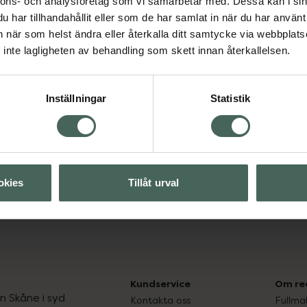
nnons- och analysföretag som vi samarbetar med. Dessa kan i sin
har tillhandahållit eller som de har samlat in när du har använt 
an när som helst ändra eller återkalla ditt samtycke via webbplats
Visa
inte lagligheten av behandling som skett innan återkallelsen.
Visa
Inställningar
Statistik
okies
Tillåt urval
dvård
Kundservice
Om re
ån Skåne i syd
Kontakta oss
Fullma