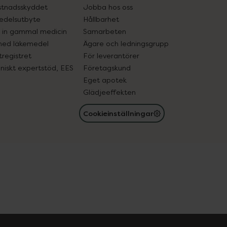
tnadsskyddet
Jobba hos oss
edelsutbyte
Hållbarhet
in gammal medicin
Samarbeten
med läkemedel
Ägare och ledningsgrupp
registret
För leverantörer
oniskt expertstöd, EES
Företagskund
Eget apotek
Glädjeeffekten
Cookieinställningar