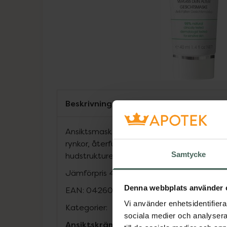
Beskrivning
Ansiktsmask med anti-age egenskaper. Fylle
rynkor, återfuktar, ökar hudens elasticitet
Samtycke
hudstrukturen. Innehåller en hög dos av akt
Jämförpris
4975 kr
/
l
Denna webbplats använder 
EAN:
04260225043800
Vi använder enhetsidentifierar
Kategorier:
sociala medier och analysera 
Ansiktskräm
Ansiktsvård
Hudvård