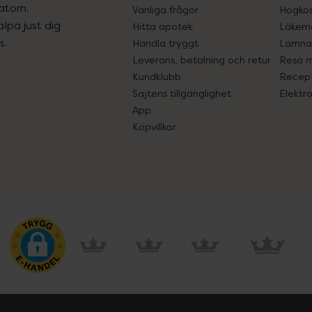
atorn.
Vanliga frågor
Högkos
lpa just dig
Hitta apotek
Läkem
s.
Handla tryggt
Lämna 
Leverans, betalning och retur
Resa 
Kundklubb
Recept
Sajtens tillgänglighet
Elektr
App
Köpvillkor