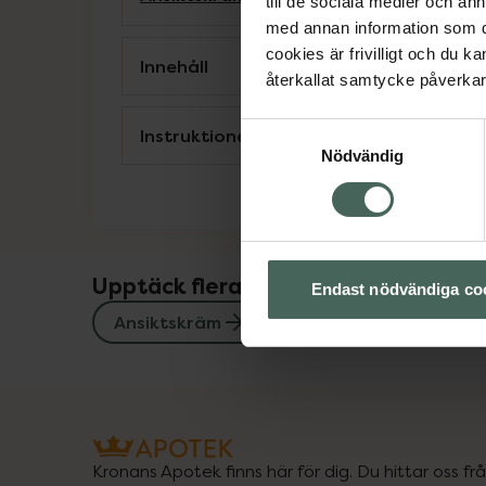
till de sociala medier och a
med annan information som du 
cookies är frivilligt och du k
Innehåll
återkallat samtycke påverkar 
Samtyckesval
Instruktioner
Nödvändig
Upptäck flera produkter inom
Endast nödvändiga co
Ansiktskräm
Ansiktsvård
Hu
Kronans Apotek finns här för dig. Du hittar oss fr