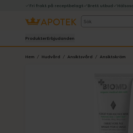
Fri frakt på receptbelagt
Brett utbud
Hälsos
Sök
Produkter
Erbjudanden
Hem
Hudvård
Ansiktsvård
Ansiktskräm
Hoppa över Lista
Lista: . Innehåller 1 objekt.