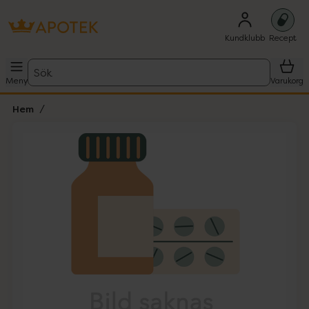
Kundklubb
Recept
Sök
Meny
Varukorg
Hem
Hoppa över Lista
Lista: . Innehåller 1 objekt.