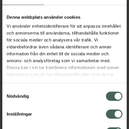
Aktuella erbjudanden
Denna webbplats använder cookies
Vi använder enhetsidentifierare för att anpassa innehållet
Beskrivning
Dölj
och annonserna till användarna, tillhandahålla funktioner
för sociala medier och analysera vår trafik. Vi
vidarebefordrar även sådana identifierare och annan
Läs alltid bipacksedeln innan
information från din enhet till de sociala medier och
användning.
annons- och analysföretag som vi samarbetar med.
Dessa kan i sin tur kombinera informationen med annan
EAN:
05413787220175
information som du har tillhandahållit eller som de har
samlat in när du har använt deras tjänster. Samtycke till
cookies är frivilligt och du kan när som helst ändra eller
Bipacksedel från FASS
Visa
Samtyckesval
återkalla ditt samtycke via webbplatsens
Nödvändig
cookieinställningar. Ett återkallat samtycke påverkar inte
lagligheten av behandling som skett innan återkallelsen.
Inställningar