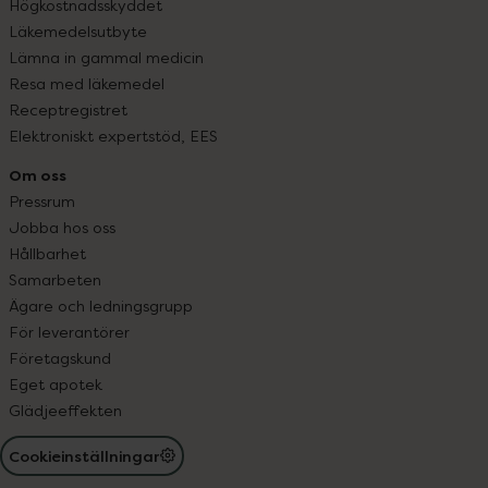
Högkostnadsskyddet
Läkemedelsutbyte
Lämna in gammal medicin
Resa med läkemedel
Receptregistret
Elektroniskt expertstöd, EES
Om oss
Pressrum
Jobba hos oss
Hållbarhet
Samarbeten
Ägare och ledningsgrupp
För leverantörer
Företagskund
Eget apotek
Glädjeeffekten
Cookieinställningar