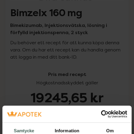
Bimzelx 160 mg
Bimekizumab, Injektionsvätska, lösning i
förfylld injektionspenna, 2 styck
Du behöver ett recept för att kunna köpa denna
vara. Om du har ett recept kan du handla genom
att logga in med ditt bank-ID.
Pris med recept
Högkostnadsskyddet gäller
19245,65 kr
I apotek:
19245,65 kr
Köp via ditt recept
Samtycke
Information
Om