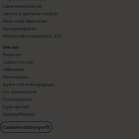
Läkemedelsutbyte
Lämna in gammal medicin
Resa med läkemedel
Receptregistret
Elektroniskt expertstöd, EES
Om oss
Pressrum
Jobba hos oss
Hållbarhet
Samarbeten
Ägare och ledningsgrupp
För leverantörer
Företagskund
Eget apotek
Glädjeeffekten
Cookieinställningar