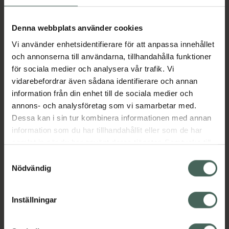
Köp via ditt recept
Denna webbplats använder cookies
Vi använder enhetsidentifierare för att anpassa innehållet
Aktuella erbjudanden
och annonserna till användarna, tillhandahålla funktioner
för sociala medier och analysera vår trafik. Vi
vidarebefordrar även sådana identifierare och annan
Beskrivning
Dölj
information från din enhet till de sociala medier och
annons- och analysföretag som vi samarbetar med.
EAN:
05391507147646
Dessa kan i sin tur kombinera informationen med annan
information som du har tillhandahållit eller som de har
samlat in när du har använt deras tjänster. Samtycke till
cookies är frivilligt och du kan när som helst ändra eller
Bipacksedel från FASS
Visa
Samtyckesval
återkalla ditt samtycke via webbplatsens
Nödvändig
cookieinställningar. Ett återkallat samtycke påverkar inte
lagligheten av behandling som skett innan återkallelsen.
Inställningar
Kronans Apotek finns här för dig. Du hittar oss från Skåne i