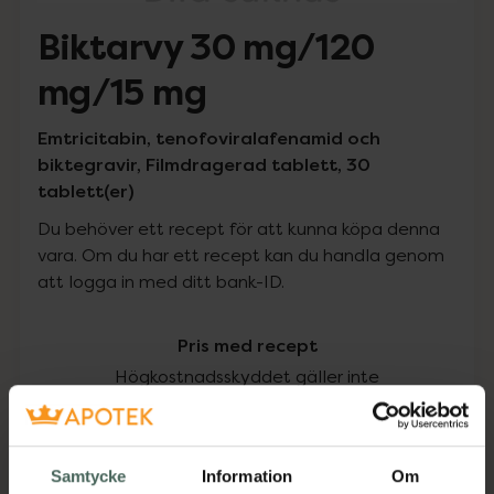
Biktarvy 30 mg/120
mg/15 mg
Emtricitabin, tenofoviralafenamid och
biktegravir, Filmdragerad tablett, 30
tablett(er)
Du behöver ett recept för att kunna köpa denna
vara. Om du har ett recept kan du handla genom
att logga in med ditt bank-ID.
Pris med recept
Högkostnadsskyddet gäller inte
10380 kr
Samtycke
Information
Om
I apotek:
10380 kr