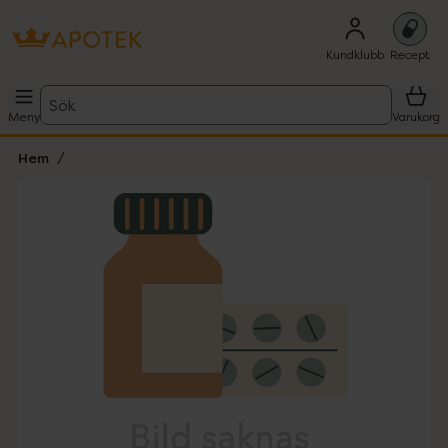
Kundklubb
Recept
Sök
Meny
Varukorg
Hem
Hoppa över Lista
Lista: . Innehåller 1 objekt.