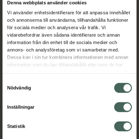
Köp via ditt recept
Denna webbplats använder cookies
Vi använder enhetsidentifierare för att anpassa innehållet
och annonserna till användarna, tillhandahålla funktioner
Aktuella erbjudanden
för sociala medier och analysera vår trafik. Vi
vidarebefordrar även sådana identifierare och annan
information från din enhet till de sociala medier och
Beskrivning
Dölj
annons- och analysföretag som vi samarbetar med.
Dessa kan i sin tur kombinera informationen med annan
EAN:
07350124338491
information som du har tillhandahållit eller som de har
samlat in när du har använt deras tjänster. Samtycke till
cookies är frivilligt och du kan när som helst ändra eller
Samtyckesval
återkalla ditt samtycke via webbplatsens
Nödvändig
cookieinställningar. Ett återkallat samtycke påverkar inte
lagligheten av behandling som skett innan återkallelsen.
Inställningar
Kronans Apotek finns här för dig. Du hittar oss från Skåne i
syd till Lappland i norr, och online i mobilen och på
datorn. Oavsett vem du är så är det vårt uppdrag att
Statistik
hjälpa just dig att må lite bättre. Välkommen att prata
med oss.