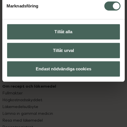
Marknadsföring
Kundservice
Kontakta oss
Vanliga frågor
Tillåt alla
Hitta apotek
Handla tryggt
Leverans, betalning och retur
Tillåt urval
Kundklubb
Sajtens tillgänglighet
Endast nödvändiga cookies
App
Köpvillkor
Om recept och läkemedel
Fullmakter
Högkostnadsskyddet
Läkemedelsutbyte
Lämna in gammal medicin
Resa med läkemedel
Receptregistret