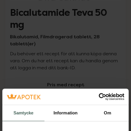
Bicalutamide Teva 50
mg
Bikalutamid, Filmdragerad tablett, 28
tablett(er)
Du behöver ett recept för att kunna köpa denna
vara. Om du har ett recept kan du handla genom
att logga in med ditt bank-ID.
Pris med recept
Högkostnadsskyddet gäller
568,63 kr
Samtycke
Information
Om
I apotek:
568,63 kr