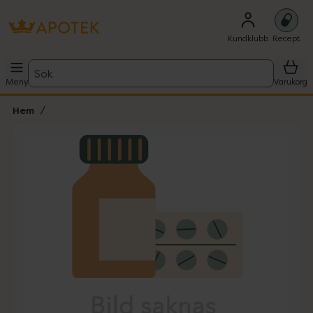
Kundklubb
Recept
Sök
Meny
Varukorg
Hem
Hoppa över Lista
Lista: . Innehåller 1 objekt.