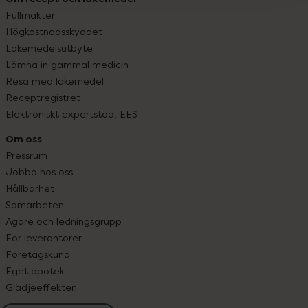
Fullmakter
Högkostnadsskyddet
Läkemedelsutbyte
Lämna in gammal medicin
Resa med läkemedel
Receptregistret
Elektroniskt expertstöd, EES
Om oss
Pressrum
Jobba hos oss
Hållbarhet
Samarbeten
Ägare och ledningsgrupp
För leverantörer
Företagskund
Eget apotek
Glädjeeffekten