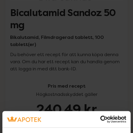
Bicalutamid Sandoz 50
mg
Bikalutamid, Filmdragerad tablett, 100
tablett(er)
Du behöver ett recept för att kunna köpa denna
vara. Om du har ett recept kan du handla genom
att logga in med ditt bank-ID.
Pris med recept
Högkostnadsskyddet gäller
240,49 kr
I apotek:
240,49 kr