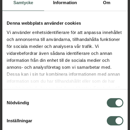
Köp via ditt recept
Samtycke
Information
Om
Denna webbplats använder cookies
Aktuella erbjudanden
Vi använder enhetsidentifierare för att anpassa innehållet
och annonserna till användarna, tillhandahålla funktioner
Beskrivning
Dölj
för sociala medier och analysera vår trafik. Vi
vidarebefordrar även sådana identifierare och annan
information från din enhet till de sociala medier och
Läs alltid bipacksedeln innan
annons- och analysföretag som vi samarbetar med.
användning.
Dessa kan i sin tur kombinera informationen med annan
EAN:
07046261086639
information som du har tillhandahållit eller som de har
samlat in när du har använt deras tjänster. Samtycke till
cookies är frivilligt och du kan när som helst ändra eller
Samtyckesval
återkalla ditt samtycke via webbplatsens
Nödvändig
Bipacksedel från FASS
Visa
cookieinställningar. Ett återkallat samtycke påverkar inte
lagligheten av behandling som skett innan återkallelsen.
Inställningar