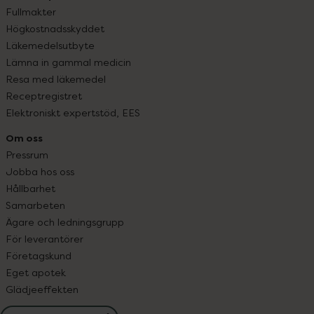
Fullmakter
Högkostnadsskyddet
Läkemedelsutbyte
Lämna in gammal medicin
Resa med läkemedel
Receptregistret
Elektroniskt expertstöd, EES
Om oss
Pressrum
Jobba hos oss
Hållbarhet
Samarbeten
Ägare och ledningsgrupp
För leverantörer
Företagskund
Eget apotek
Glädjeeffekten