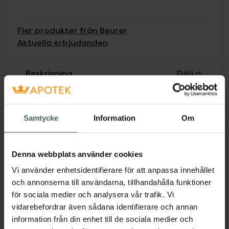
Fler produkter från Beurer
Aktuella erbjudanden
Beskrivning
Dölj
Luftfuktare för det perfekta inomhusklimatet
dag och natt. Ultrasonic teknologi (mikrofin
Samtycke
Information
Om
ultraljudsfördelning av vatten).
Denna webbplats använder cookies
Med nattläge: Speciellt tyst drift och knapp
Vi använder enhetsidentifierare för att anpassa innehållet
utan belysning. Låg energiförbrukning: endast
och annonserna till användarna, tillhandahålla funktioner
20 watt. Lämplig för rum upp till 20 m²
för sociala medier och analysera vår trafik. Vi
Luftfuktar upp till 200 ml / h.
vidarebefordrar även sådana identifierare och annan
Aromaoljor kan användas för behaglig doft i
information från din enhet till de sociala medier och
rummet (inkl. aromadynor). Vattenfilter finns