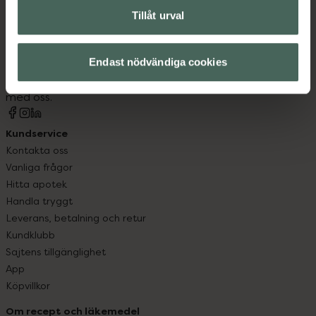
Tillåt urval
Kronans Apotek finns här för dig. Du hittar oss från Skåne i
syd till Lappland i norr, och online i mobilen och på
datorn. Oavsett vem du är så är det vårt uppdrag att
Endast nödvändiga cookies
hjälpa just dig att må lite bättre. Välkommen att prata
med oss.
Kundservice
Kontakta oss
Vanliga frågor
Hitta apotek
Handla tryggt
Leverans, betalning och retur
Kundklubb
Sajtens tillgänglighet
App
Köpvillkor
Om recept och läkemedel