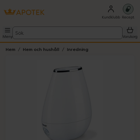
Kundklubb
Recept
Sök
Meny
Varukorg
Hem
Hem och hushåll
Inredning
Hoppa över Lista
Lista: . Innehåller 2 objekt.