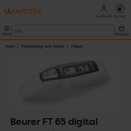
Kundklubb
Recept
Sök
Meny
Varukorg
Hem
Förkylning och feber
Feber
Hoppa över Lista
Lista: . Innehåller 4 objekt.
Beurer FT 65 digital