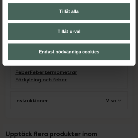
hälsointresserade
Tillåt alla
•
Följa temperaturutvecklingen över tid
•
Skapa temperaturhistorik för att tex dela
med läkare vid behov
Tillåt urval
Jämförpris
399 kr
/
st
EAN:
04211125795146
Endast nödvändiga cookies
Kategorier:
Feber
Febertermometrar
Förkylning och feber
Instruktioner
Visa
Upptäck flera produkter inom