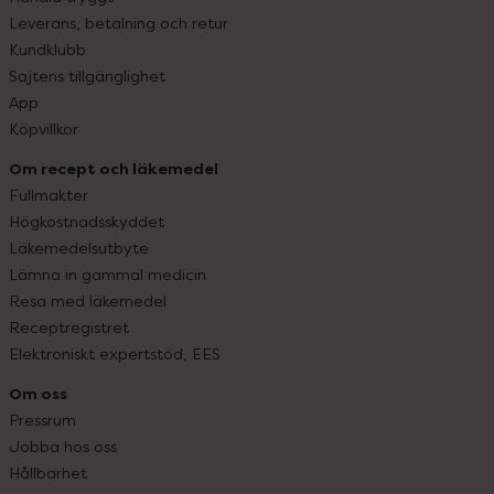
Leverans, betalning och retur
Kundklubb
Sajtens tillgänglighet
App
Köpvillkor
Om recept och läkemedel
Fullmakter
Högkostnadsskyddet
Läkemedelsutbyte
Lämna in gammal medicin
Resa med läkemedel
Receptregistret
Elektroniskt expertstöd, EES
Om oss
Pressrum
Jobba hos oss
Hållbarhet