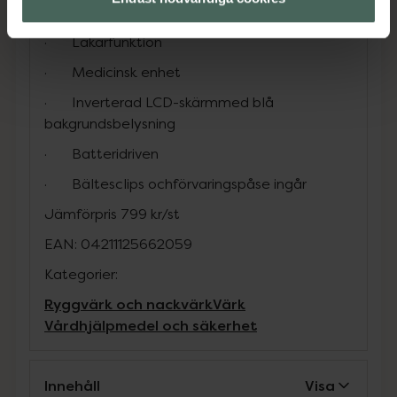
·
Säkerhetsavstängning
·
Läkarfunktion
·
Medicinsk enhet
·
Inverterad LCD-skärmmed blå
bakgrundsbelysning
·
Batteridriven
·
Bältesclips ochförvaringspåse ingår
Jämförpris
799 kr
/
st
EAN:
04211125662059
Kategorier:
Ryggvärk och nackvärk
Värk
Vårdhjälpmedel och säkerhet
Innehåll
Visa