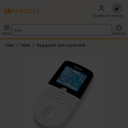
Kundklubb
Recept
Sök
Meny
Varukorg
Hem
Värk
Ryggvärk och nackvärk
Hoppa över Lista
Lista: . Innehåller 5 objekt.