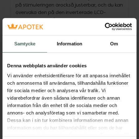
på stimuleringen ärockså justerbar, och du kan
övervaka den på den inverterade LCD-
skärmen med blåbakgrundsbelysning.
Enheten har en nedräkningstimer och
ensäkerhetsavstängningsfunktion för att
säkerställa en säker och bekvämanvändning.
Samtycke
Information
Om
Den har också en läkarfunktion som gör att du
kan samordna dinbehandling med ditt
personliga medicinska program.
Denna webbplats använder cookies
Vi använder enhetsidentifierare för att anpassa innehållet
och annonserna till användarna, tillhandahålla funktioner
EM49 är en kompakt och bärbar enhet som
för sociala medier och analysera vår trafik. Vi
du kan använda hemma, på jobbet eller
vidarebefordrar även sådana identifierare och annan
påresan. Den är batteridriven och levereras
information från din enhet till de sociala medier och
med ett praktiskt bältesclips och
annons- och analysföretag som vi samarbetar med.
enförvaringspåse. Med EM 49 kan du njuta av
Dessa kan i sin tur kombinera informationen med annan
fördelarna med elektroterapi när somhelst,
information som du har tillhandahållit eller som de har
var som helst.
samlat in när du har använt deras tjänster. Samtycke till