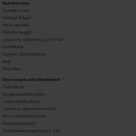
Kundservice
Kontakta oss
Vanliga frågor
Hitta apotek
Handla tryggt
Leverans, betalning och retur
Kundklubb
Sajtens tillgänglighet
App
Köpvillkor
Om recept och läkemedel
Fullmakter
Högkostnadsskyddet
Läkemedelsutbyte
Lämna in gammal medicin
Resa med läkemedel
Receptregistret
Elektroniskt expertstöd, EES