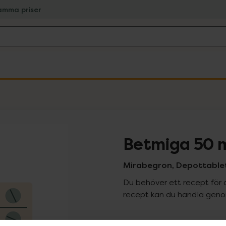
amma priser
Betmiga 50 
Mirabegron, Depottablett
Du behöver ett recept för 
recept kan du handla genom
Pr