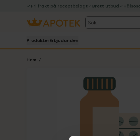
Fri frakt på receptbelagt
Brett utbud
Hälsos
Sök
Produkter
Erbjudanden
Hem
Hoppa över Lista
Lista: . Innehåller 1 objekt.