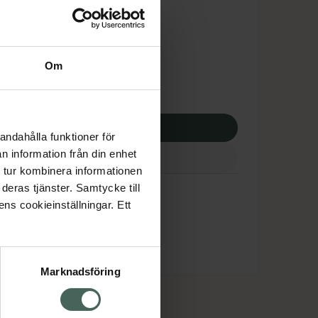
tnadsskyddet gäller
,35 kr
Om
potek:
400,35 kr
p via ditt recept
andahålla funktioner för
n information från din enhet
 tur kombinera informationen
deras tjänster. Samtycke till
ens cookieinställningar. Ett
Marknadsföring
cept och läkemedel
Om oss