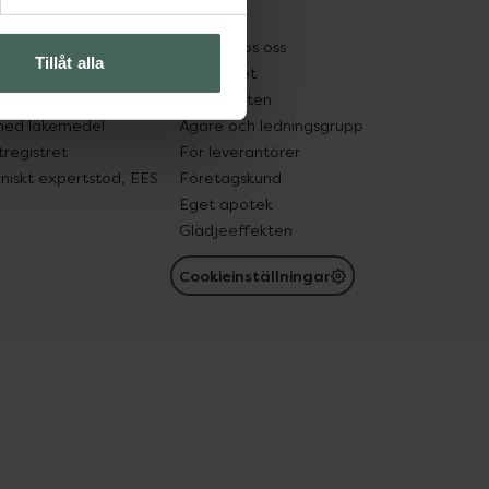
kter
Pressrum
tnadsskyddet
Jobba hos oss
Tillåt alla
edelsutbyte
Hållbarhet
in gammal medicin
Samarbeten
med läkemedel
Ägare och ledningsgrupp
registret
För leverantörer
oniskt expertstöd, EES
Företagskund
Eget apotek
Glädjeeffekten
Cookieinställningar