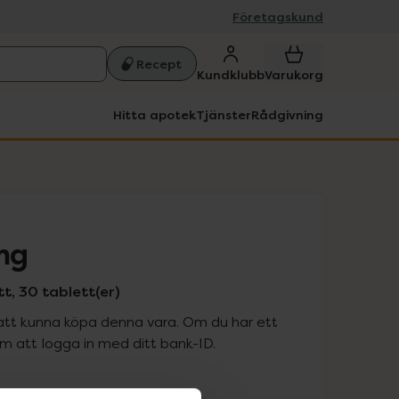
Företagskund
Recept
Kundklubb
Varukorg
Hitta apotek
Tjänster
Rådgivning
mg
, 30 tablett(er)
att kunna köpa denna vara. Om du har ett
 att logga in med ditt bank-ID.
is med recept