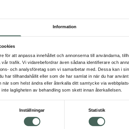
Högkos
400
Information
Dölj
I a
cookies
Kö
dning.
e för att anpassa innehållet och annonserna till användarna, tillh
vår trafik. Vi vidarebefordrar även sådana identifierare och anna
nnons- och analysföretag som vi samarbetar med. Dessa kan i sin
Aktuella erbjudanden
har tillhandahållit eller som de har samlat in när du har använt 
an när som helst ändra eller återkalla ditt samtycke via webbplats
Visa
inte lagligheten av behandling som skett innan återkallelsen.
Inställningar
Statistik
Kundservice
Om re