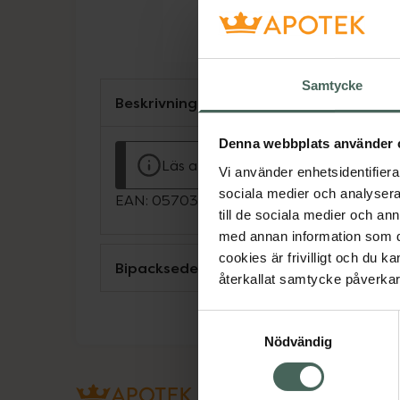
Samtycke
Beskrivning
Denna webbplats använder 
Läs alltid bipacksedeln innan använ
Vi använder enhetsidentifierar
sociala medier och analysera 
EAN:
05703483020033
till de sociala medier och a
med annan information som du 
cookies är frivilligt och du k
Bipacksedel från FASS
återkallat samtycke påverkar 
Samtyckesval
Nödvändig