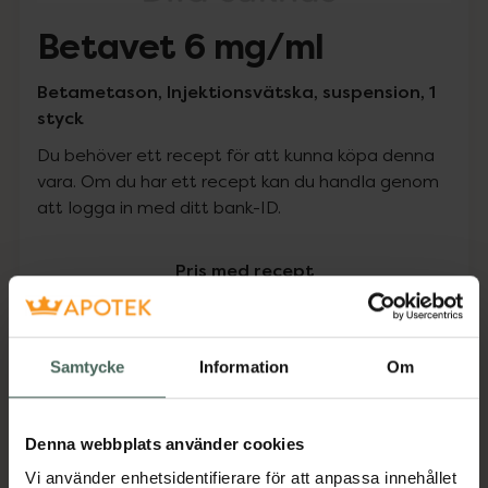
Betavet 6 mg/ml
Betametason, Injektionsvätska, suspension, 1
styck
Du behöver ett recept för att kunna köpa denna
vara. Om du har ett recept kan du handla genom
att logga in med ditt bank-ID.
Pris med recept
Högkostnadsskyddet gäller inte
0 kr
Samtycke
Information
Om
Köp via ditt recept
Denna webbplats använder cookies
Vi använder enhetsidentifierare för att anpassa innehållet