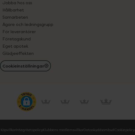
Jobba hos oss
Hållbarhet
Samarbeten
Ägare och ledningsgrupp
För leverantörer
Företagskund
Eget apotek
Glädjeeffekten
Cookieinställningar
Köpvillkor
Integritetspolicy
Klubbens medlemsvillkor
Dataskyddsombud
Cookiepolicy