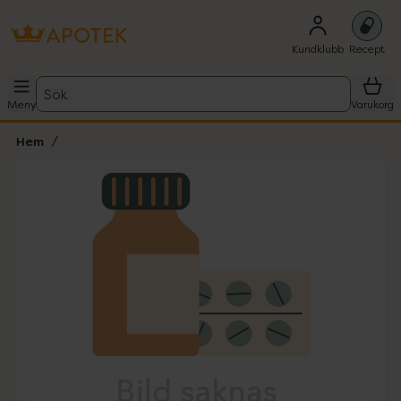
Kundklubb
Recept
Sök
Meny
Varukorg
Hem
Hoppa över Lista
Lista: . Innehåller 1 objekt.