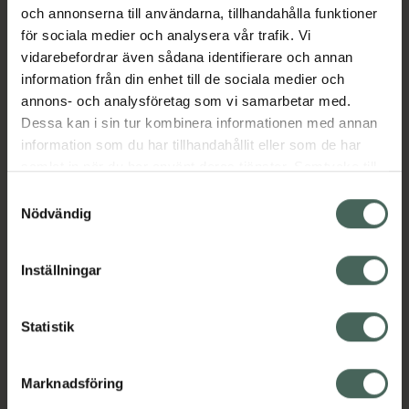
och annonserna till användarna, tillhandahålla funktioner
Aktuella erbjudanden
för sociala medier och analysera vår trafik. Vi
vidarebefordrar även sådana identifierare och annan
Beskrivning
Dölj
information från din enhet till de sociala medier och
annons- och analysföretag som vi samarbetar med.
Dessa kan i sin tur kombinera informationen med annan
information som du har tillhandahållit eller som de har
samlat in när du har använt deras tjänster. Samtycke till
cookies är frivilligt och du kan när som helst ändra eller
Samtyckesval
återkalla ditt samtycke via webbplatsens
Nödvändig
Kronans Apotek finns här för dig. Du hittar oss från Skåne i
cookieinställningar. Ett återkallat samtycke påverkar inte
syd till Lappland i norr, och online i mobilen och på
lagligheten av behandling som skett innan återkallelsen.
Inställningar
datorn. Oavsett vem du är så är det vårt uppdrag att
hjälpa just dig att må lite bättre. Välkommen att prata
med oss.
Statistik
Kundservice
Marknadsföring
Kontakta oss