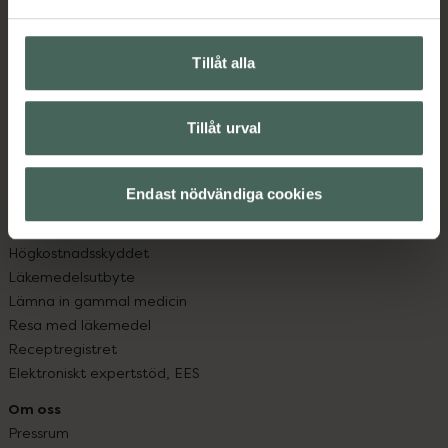
Vanliga frågor
Hitta apotek
Handla tryggt
Tillåt alla
Leverans, betalning och retur
Kundklubb
Sajtens tillgänglighet
Tillåt urval
App
Köpvillkor
Endast nödvändiga cookies
Om recept och läkemedel
Fullmakter
Högkostnadsskyddet
Läkemedelsutbyte
Lämna in gammal medicin
Resa med läkemedel
Receptregistret
Elektroniskt expertstöd, EES
Om oss
Pressrum