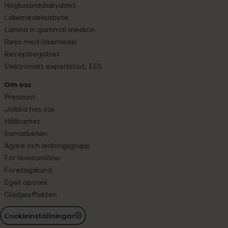
Högkostnadsskyddet
Läkemedelsutbyte
Lämna in gammal medicin
Resa med läkemedel
Receptregistret
Elektroniskt expertstöd, EES
Om oss
Pressrum
Jobba hos oss
Hållbarhet
Samarbeten
Ägare och ledningsgrupp
För leverantörer
Företagskund
Eget apotek
Glädjeeffekten
Cookieinställningar