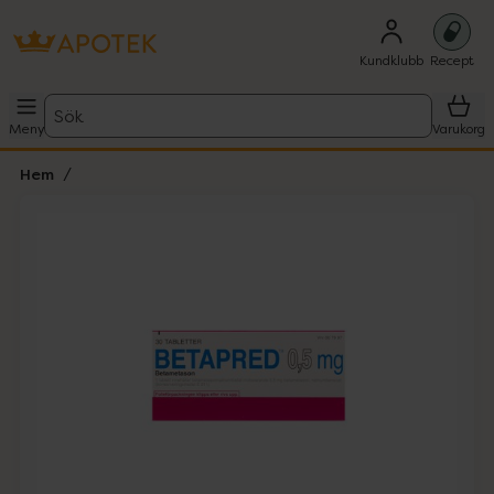
Kundklubb
Recept
Sök
Meny
Varukorg
Hem
Hoppa över Lista
Lista: . Innehåller 1 objekt.