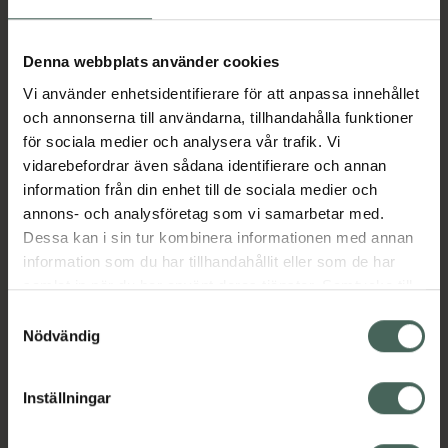
Fler produkter från Betapred
Aktuella erbjudanden
Denna webbplats använder cookies
Vi använder enhetsidentifierare för att anpassa innehållet
Beskrivning
Dölj
och annonserna till användarna, tillhandahålla funktioner
för sociala medier och analysera vår trafik. Vi
vidarebefordrar även sådana identifierare och annan
Läs alltid bipacksedeln innan
information från din enhet till de sociala medier och
användning.
annons- och analysföretag som vi samarbetar med.
Dessa kan i sin tur kombinera informationen med annan
EAN:
07046260079977
information som du har tillhandahållit eller som de har
samlat in när du har använt deras tjänster. Samtycke till
cookies är frivilligt och du kan när som helst ändra eller
Samtyckesval
Bipacksedel från FASS
Visa
återkalla ditt samtycke via webbplatsens
Nödvändig
cookieinställningar. Ett återkallat samtycke påverkar inte
lagligheten av behandling som skett innan återkallelsen.
Inställningar