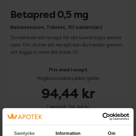
Betapred 0,5 mg
Betametason, Tablett, 30 tablett(er)
Du behöver ett recept för att kunna köpa denna
vara. Om du har ett recept kan du handla genom
att logga in med ditt bank-ID.
Pris med recept
Högkostnadsskyddet gäller
94,44 kr
I apotek:
94,44 kr
Köp via ditt recept
Samtycke
Information
Om