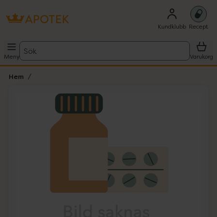
Kundklubb
Recept
Sök
Meny
Varukorg
Hem
Hoppa över Lista
Lista: . Innehåller 1 objekt.