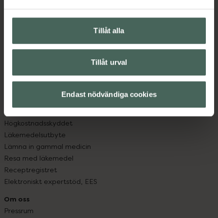
Vanliga frågor
Hitta apotek
Handla tryggt
Tillåt alla
Leverans, betalning och retur
Kundklubb
Sajtens tillgänglighet
Tillåt urval
App
Köpvillkor
Endast nödvändiga cookies
Om recept och läkemedel
Fullmakter
Högkostnadsskyddet
Läkemedelsutbyte
Lämna in gammal medicin
Resa med läkemedel
Receptregistret
Elektroniskt expertstöd, EES
Om oss
Pressrum