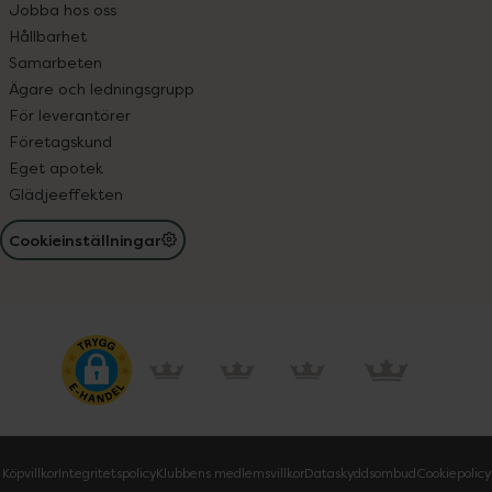
Jobba hos oss
Hållbarhet
Samarbeten
Ägare och ledningsgrupp
För leverantörer
Företagskund
Eget apotek
Glädjeeffekten
Cookieinställningar
Köpvillkor
Integritetspolicy
Klubbens medlemsvillkor
Dataskyddsombud
Cookiepolicy