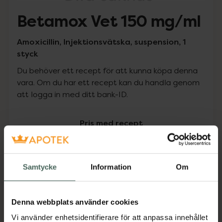
Betamox Vet 150 mg/ml
Amoxicillin, Injektionsvätska, suspension, 1
styck
Du behöver ett recept för att kunna köpa denna
vara. Om du har ett recept kan du handla genom
att logga in med ditt bank-ID.
Pris med recept
Högkostnadsskyddet gäller inte
0 kr
Samtycke
Information
Om
Köp via ditt recept
Denna webbplats använder cookies
Vi använder enhetsidentifierare för att anpassa innehållet