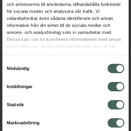
och annonserna till användarna, tillhandahålla funktioner
Aktuella erbjudanden
för sociala medier och analysera vår trafik. Vi
vidarebefordrar även sådana identifierare och annan
Beskrivning
Dölj
information från din enhet till de sociala medier och
annons- och analysföretag som vi samarbetar med.
Dessa kan i sin tur kombinera informationen med annan
information som du har tillhandahållit eller som de har
samlat in när du har använt deras tjänster. Samtycke till
cookies är frivilligt och du kan när som helst ändra eller
Samtyckesval
återkalla ditt samtycke via webbplatsens
Nödvändig
Kronans Apotek finns här för dig. Du hittar oss från Skåne i
cookieinställningar. Ett återkallat samtycke påverkar inte
syd till Lappland i norr, och online i mobilen och på
lagligheten av behandling som skett innan återkallelsen.
Inställningar
datorn. Oavsett vem du är så är det vårt uppdrag att
hjälpa just dig att må lite bättre. Välkommen att prata
med oss.
Statistik
Kundservice
Marknadsföring
Kontakta oss