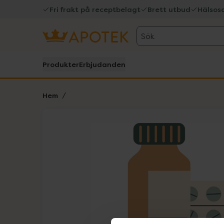
Fri frakt på receptbelagt
Brett utbud
Hälsos
Sök
Produkter
Erbjudanden
Hem
Hoppa över Lista
Lista: . Innehåller 1 objekt.