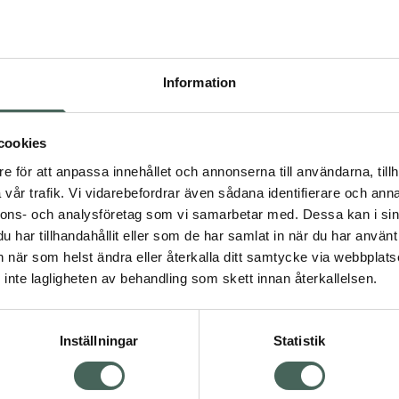
Pr
Högkostna
343
Information
Dölj
I a
cookies
dning.
e för att anpassa innehållet och annonserna till användarna, tillh
Kö
vår trafik. Vi vidarebefordrar även sådana identifierare och anna
nnons- och analysföretag som vi samarbetar med. Dessa kan i sin
har tillhandahållit eller som de har samlat in när du har använt 
Aktuella erbjudanden
an när som helst ändra eller återkalla ditt samtycke via webbplats
Visa
inte lagligheten av behandling som skett innan återkallelsen.
Inställningar
Statistik
Kundservice
Om re