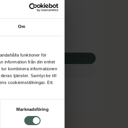
is med recept
dsskyddet gäller inte
0,75 kr
Om
potek:
3430,75 kr
andahålla funktioner för
p via ditt recept
n information från din enhet
 tur kombinera informationen
deras tjänster. Samtycke till
ens cookieinställningar. Ett
Marknadsföring
cept och läkemedel
Om oss