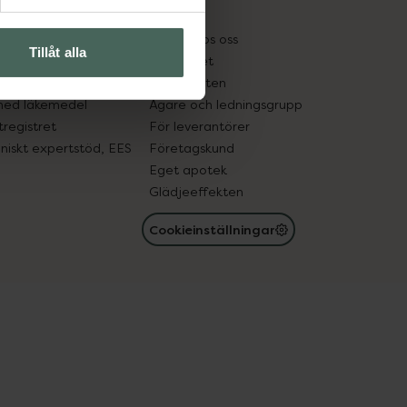
kter
Pressrum
tnadsskyddet
Jobba hos oss
Tillåt alla
edelsutbyte
Hållbarhet
in gammal medicin
Samarbeten
med läkemedel
Ägare och ledningsgrupp
registret
För leverantörer
oniskt expertstöd, EES
Företagskund
Eget apotek
Glädjeeffekten
Cookieinställningar