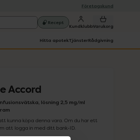
Företagskund
Recept
Kundklubb
Varukorg
Hitta apotek
Tjänster
Rådgivning
e Accord
l infusionsvätska, lösning 2,5 mg/ml
gram
att kunna köpa denna vara. Om du har ett
 att logga in med ditt bank-ID.