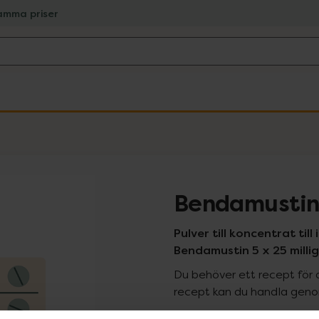
amma priser
Bendamustin
Pulver till koncentrat til
Bendamustin 5 x 25 milli
Du behöver ett recept för 
recept kan du handla genom