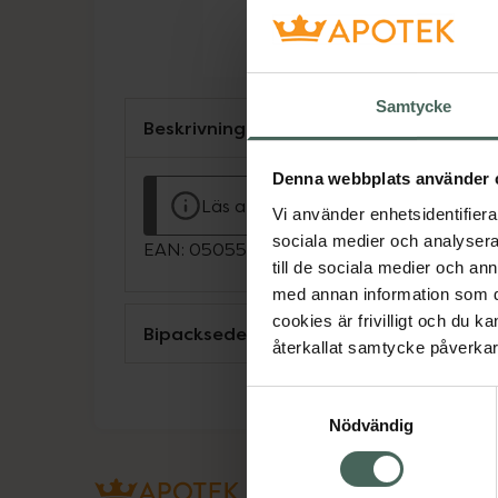
Samtycke
Beskrivning
Denna webbplats använder 
Läs alltid bipacksedeln innan använ
Vi använder enhetsidentifierar
sociala medier och analysera 
EAN:
05055565724798
till de sociala medier och a
med annan information som du 
cookies är frivilligt och du k
Bipacksedel från FASS
återkallat samtycke påverkar 
Samtyckesval
Nödvändig