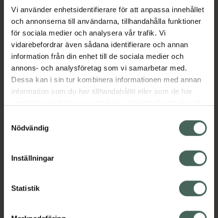
Vi använder enhetsidentifierare för att anpassa innehållet
och annonserna till användarna, tillhandahålla funktioner
Aktuella erbjudanden
för sociala medier och analysera vår trafik. Vi
vidarebefordrar även sådana identifierare och annan
Beskrivning
Dölj
information från din enhet till de sociala medier och
annons- och analysföretag som vi samarbetar med.
EAN:
09010854003479
Dessa kan i sin tur kombinera informationen med annan
information som du har tillhandahållit eller som de har
samlat in när du har använt deras tjänster. Samtycke till
cookies är frivilligt och du kan när som helst ändra eller
Samtyckesval
återkalla ditt samtycke via webbplatsens
Nödvändig
cookieinställningar. Ett återkallat samtycke påverkar inte
Kronans Apotek finns här för dig. Du hittar oss från Skåne i
lagligheten av behandling som skett innan återkallelsen.
Inställningar
syd till Lappland i norr, och online i mobilen och på
datorn. Oavsett vem du är så är det vårt uppdrag att
hjälpa just dig att må lite bättre. Välkommen att prata
Statistik
med oss.