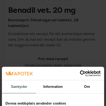
Benadil vet. 20 mg
Benazepril, Filmdragerad tablett, 28
tablett(er)
Du behöver ett recept för att kunna köpa denna
vara. Om du har ett recept kan du handla genom
att logga in med ditt bank-ID.
Pris med recept
Högkostnadsskyddet gäller inte
407 kr
Samtycke
Information
Om
I apotek:
407 kr
Köp via ditt recept
Denna webbplats använder cookies