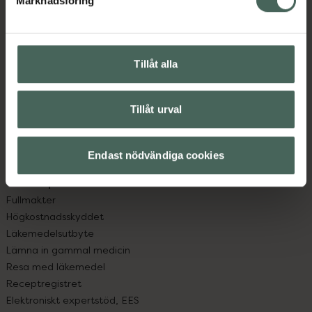
Marknadsföring
Kundservice
Kontakta oss
Vanliga frågor
Hitta apotek
Tillåt alla
Handla tryggt
Leverans, betalning och retur
Kundklubb
Tillåt urval
Sajtens tillgänglighet
App
Endast nödvändiga cookies
Köpvillkor
Om recept och läkemedel
Fullmakter
Högkostnadsskyddet
Läkemedelsutbyte
Lämna in gammal medicin
Resa med läkemedel
Receptregistret
Elektroniskt expertstöd, EES