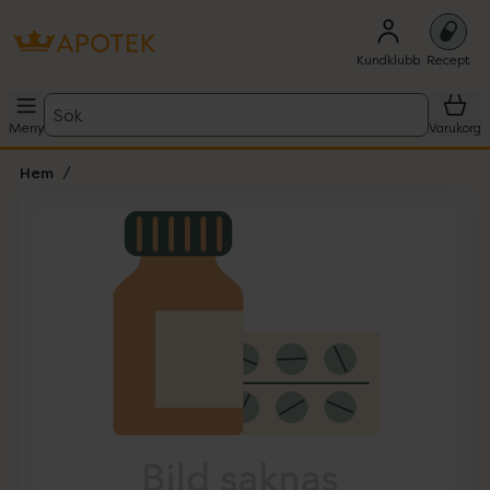
Kundklubb
Recept
Sök
Meny
Varukorg
Hem
Hoppa över Lista
Lista: . Innehåller 1 objekt.