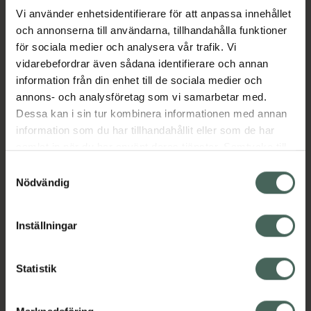
Vi använder enhetsidentifierare för att anpassa innehållet
och annonserna till användarna, tillhandahålla funktioner
Aktuella erbjudanden
för sociala medier och analysera vår trafik. Vi
vidarebefordrar även sådana identifierare och annan
Beskrivning
Dölj
information från din enhet till de sociala medier och
annons- och analysföretag som vi samarbetar med.
EAN:
05712923017748
Dessa kan i sin tur kombinera informationen med annan
information som du har tillhandahållit eller som de har
samlat in när du har använt deras tjänster. Samtycke till
cookies är frivilligt och du kan när som helst ändra eller
Samtyckesval
återkalla ditt samtycke via webbplatsens
Nödvändig
cookieinställningar. Ett återkallat samtycke påverkar inte
Kronans Apotek finns här för dig. Du hittar oss från Skåne i
lagligheten av behandling som skett innan återkallelsen.
Inställningar
syd till Lappland i norr, och online i mobilen och på
datorn. Oavsett vem du är så är det vårt uppdrag att
hjälpa just dig att må lite bättre. Välkommen att prata
Statistik
med oss.