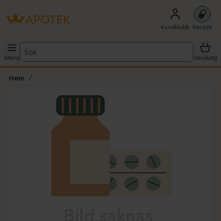
Kundklubb
Recept
Sök
Meny
Varukorg
Hem
Hoppa över Lista
Lista: . Innehåller 1 objekt.