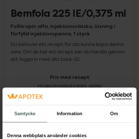
Bemfola 225 IE/0,375 ml
Follitropin alfa, Injektionsvätska, lösning i
förfylld injektionspenna, 1 styck
Du behöver ett recept för att kunna köpa denna
vara. Om du har ett recept kan du handla genom
att logga in med ditt bank-ID.
Pris med recept
Högkostnadsskyddet gäller
654,01 kr
Samtycke
Information
Om
I apotek:
654,01 kr
Köp via ditt recept
Denna webbplats använder cookies