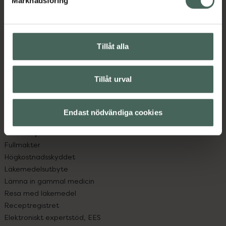
Marknadsföring
Kundservice
Kontakta oss
Vanliga frågor
Hitta apotek
Tillåt alla
Handla tryggt
Leverans, betalning och retur
Kundklubb
Tillåt urval
Sajtens tillgänglighet
App
Endast nödvändiga cookies
Köpvillkor
Om recept och läkemedel
Fullmakter
Högkostnadsskyddet
Läkemedelsutbyte
Lämna in gammal medicin
Resa med läkemedel
Receptregistret
Elektroniskt expertstöd, EES