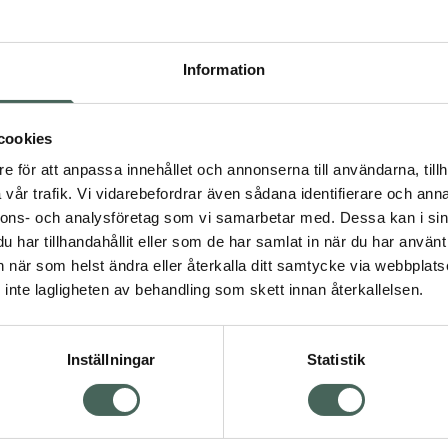
Pr
Högkos
Information
587
Dölj
cookies
I ap
e för att anpassa innehållet och annonserna till användarna, tillh
vår trafik. Vi vidarebefordrar även sådana identifierare och anna
Kö
nnons- och analysföretag som vi samarbetar med. Dessa kan i sin
har tillhandahållit eller som de har samlat in när du har använt 
an när som helst ändra eller återkalla ditt samtycke via webbplats
Aktuella erbjudanden
inte lagligheten av behandling som skett innan återkallelsen.
Inställningar
Statistik
Kundservice
Om re
ån Skåne i syd
Kontakta oss
Fullma
atorn.
Vanliga frågor
Högkos