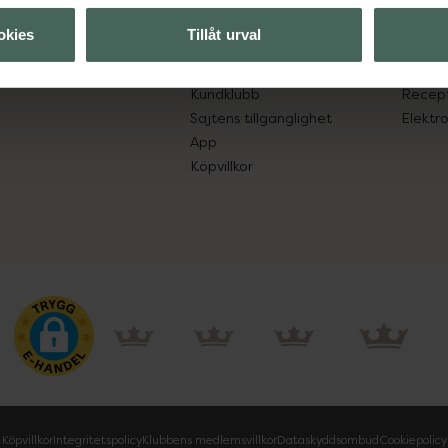
lpa just dig
Hitta apotek
Läkem
okies
Tillåt urval
s.
Handla tryggt
Lämna 
Leverans, betalning och retur
Resa 
Kundklubb
Recept
Sajtens tillgänglighet
Elektr
App
Köpvillkor
Köpvillkor
Integritetspolicy
Klubbens medlemsvillkor
Dataskyddsombud
Cookiepolicy