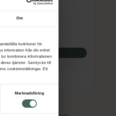
is med recept
tnadsskyddet gäller
Om
6,40 kr
otek:
5876,40 kr
andahålla funktioner för
n information från din enhet
p via ditt recept
 tur kombinera informationen
deras tjänster. Samtycke till
ens cookieinställningar. Ett
Marknadsföring
cept och läkemedel
Om oss
kter
Pressrum
tnadsskyddet
Jobba hos oss