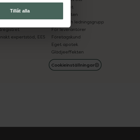
edelsutbyte
Hållbarhet
Tillåt alla
in gammal medicin
Samarbeten
med läkemedel
Ägare och ledningsgrupp
registret
För leverantörer
oniskt expertstöd, EES
Företagskund
Eget apotek
Glädjeeffekten
Cookieinställningar