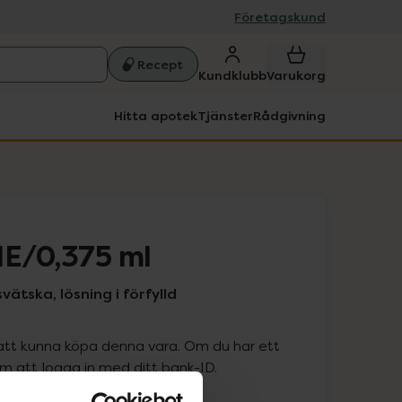
Företagskund
Recept
Kundklubb
Varukorg
Hitta apotek
Tjänster
Rådgivning
IE/0,375 ml
svätska, lösning i förfylld
att kunna köpa denna vara. Om du har ett
 att logga in med ditt bank-ID.