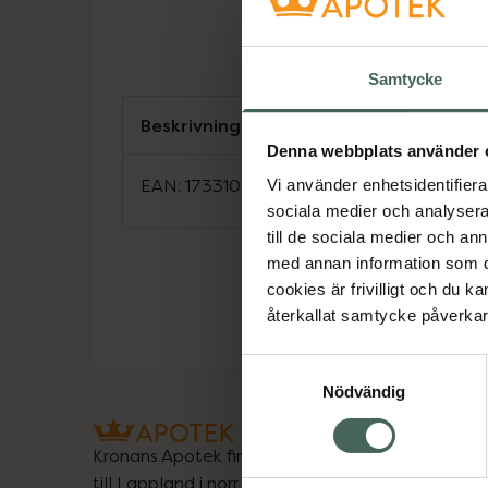
Samtycke
Beskrivning
Denna webbplats använder 
EAN:
17331009007166
Vi använder enhetsidentifierar
sociala medier och analysera 
till de sociala medier och a
med annan information som du 
cookies är frivilligt och du k
återkallat samtycke påverkar 
Samtyckesval
Nödvändig
Kronans Apotek finns här för dig. Du hittar oss fr
till Lappland i norr, och online i mobilen och på d