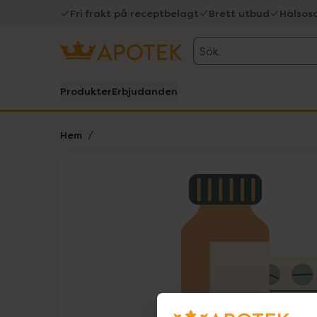
Fri frakt på receptbelagt
Brett utbud
Hälsos
Sök
Produkter
Erbjudanden
Hem
Hoppa över Lista
Lista: . Innehåller 1 objekt.