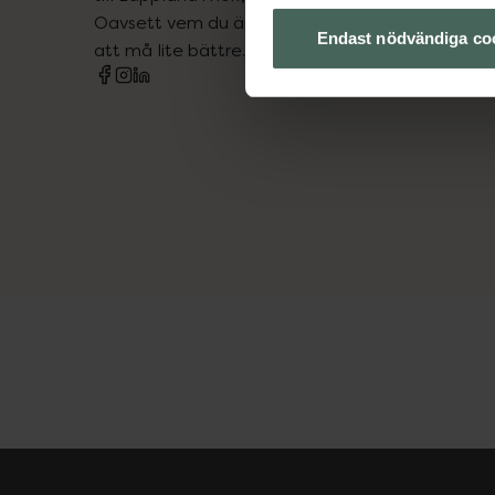
Oavsett vem du är så är det vårt uppdrag att hjä
Endast nödvändiga co
att må lite bättre. Välkommen att prata med os