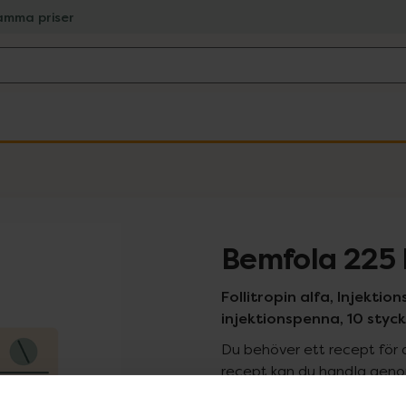
amma priser
Bemfola 225 
Follitropin alfa, Injektion
injektionspenna, 10 styck
Du behöver ett recept för 
recept kan du handla genom