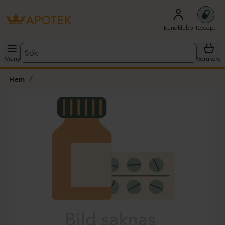
Kundklubb
Recept
Sök
Meny
Varukorg
Hem
Hoppa över Lista
Lista: . Innehåller 1 objekt.