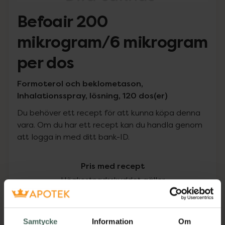
Befoair 200
mikrogram/6 mikrogram
per dos
Formoterol och beklometason,
Inhalationsspray, lösning, 120 dos(er)
Du behöver ett recept för att kunna köpa denna
vara. Om du har ett recept kan du handla genom
att logga in med ditt bank-ID.
Pris med recept
Högkostnadsskyddet gäller
221,39 kr
Samtycke
Information
Om