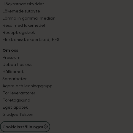
Högkostnadsskyddet
Läkemedelsutbyte
Lämna in gammal medicin
Resa med läkemedel
Receptregistret
Elektroniskt expertstöd, EES
Om oss
Pressrum
Jobba hos oss
Hållbarhet
Samarbeten
Ägare och ledningsgrupp
För leverantörer
Företagskund
Eget apotek
Glädjeeffekten
Cookieinställningar