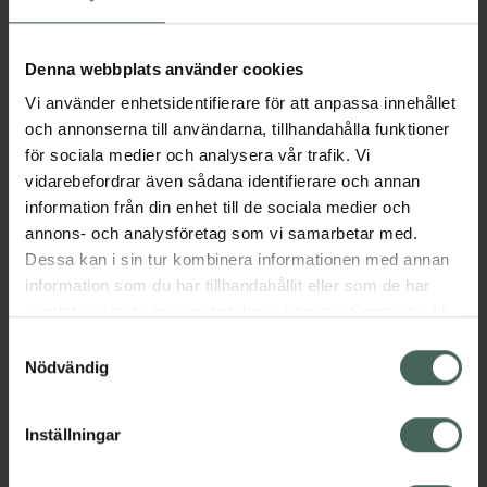
I apotek:
221,39 kr
Köp via ditt recept
Denna webbplats använder cookies
Vi använder enhetsidentifierare för att anpassa innehållet
och annonserna till användarna, tillhandahålla funktioner
Aktuella erbjudanden
för sociala medier och analysera vår trafik. Vi
vidarebefordrar även sådana identifierare och annan
Beskrivning
Dölj
information från din enhet till de sociala medier och
annons- och analysföretag som vi samarbetar med.
Dessa kan i sin tur kombinera informationen med annan
EAN:
06432100101044
information som du har tillhandahållit eller som de har
samlat in när du har använt deras tjänster. Samtycke till
cookies är frivilligt och du kan när som helst ändra eller
Samtyckesval
Bipacksedel från FASS
Visa
återkalla ditt samtycke via webbplatsens
Nödvändig
cookieinställningar. Ett återkallat samtycke påverkar inte
lagligheten av behandling som skett innan återkallelsen.
Inställningar