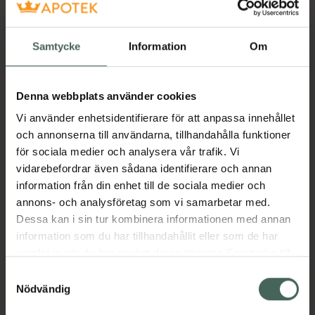
Aktuella erbjudanden
Samtycke
Information
Om
Beskrivning
Dölj
Denna webbplats använder cookies
Vi använder enhetsidentifierare för att anpassa innehållet
Läs alltid bipacksedeln innan
och annonserna till användarna, tillhandahålla funktioner
användning.
för sociala medier och analysera vår trafik. Vi
För behandling av infektioner hos svin, nöt,
vidarebefordrar även sådana identifierare och annan
hund och katt orsakade av mikroorganismer
information från din enhet till de sociala medier och
känsliga för enrofloxacin där smalspektriga
annons- och analysföretag som vi samarbetar med.
antibiotika utifrån klinisk erfarenhet,
Dessa kan i sin tur kombinera informationen med annan
resistensundersökning eller av andra skäl är
information som du har tillhandahållit eller som de har
olämpliga
samlat in när du har använt deras tjänster. Samtycke till
cookies är frivilligt och du kan när som helst ändra eller
EAN:
07046261178389
Samtyckesval
återkalla ditt samtycke via webbplatsens
Nödvändig
cookieinställningar. Ett återkallat samtycke påverkar inte