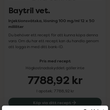
Baytril vet.
Injektionsvätska, lösning 100 mg/ml 12 x 50
milliliter
Du behöver ett recept för att kunna köpa denna
vara. Om du har ett recept kan du handla genom
att logga in med ditt bank-ID.
Pris med recept
Högkostnadsskyddet gäller inte
7788,92 kr
I apotek:
7788,92 kr
Köp via ditt recept