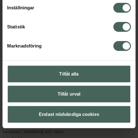
lagligheten av behandling som skett innan återkallelsen.
Innehåll
Visa
Inställningar
Statistik
Marknadsföring
Kronans Apotek finns här för dig. Du hittar oss från Skåne i
syd till Lappland i norr, och online i mobilen och på
datorn. Oavsett vem du är så är det vårt uppdrag att
hjälpa just dig att må lite bättre. Välkommen att prata
Tillåt alla
med oss.
Tillåt urval
Kundservice
Kontakta oss
Vanliga frågor
Endast nödvändiga cookies
Hitta apotek
Handla tryggt
Leverans, betalning och retur