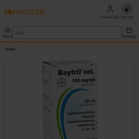
Kundklubb
Recept
Sök
Meny
Varukorg
Hem
Hoppa över Lista
Lista: . Innehåller 1 objekt.