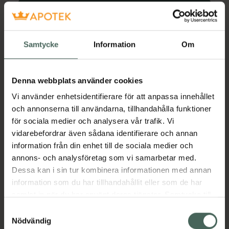
Köp via ditt recept
Samtycke
Information
Om
Aktuella erbjudanden
Beskrivning
Dölj
Denna webbplats använder cookies
Vi använder enhetsidentifierare för att anpassa innehållet
och annonserna till användarna, tillhandahålla funktioner
Läs alltid bipacksedeln innan
för sociala medier och analysera vår trafik. Vi
användning.
vidarebefordrar även sådana identifierare och annan
För behandling av infektioner hos svin, nöt,
information från din enhet till de sociala medier och
hund och katt orsakade av mikroorganismer
annons- och analysföretag som vi samarbetar med.
känsliga för enrofloxacin där smalspektriga
Dessa kan i sin tur kombinera informationen med annan
antibiotika utifrån klinisk erfarenhet,
information som du har tillhandahållit eller som de har
resistensundersökning eller av andra skäl är
samlat in när du har använt deras tjänster. Samtycke till
olämpliga
cookies är frivilligt och du kan när som helst ändra eller
Samtyckesval
återkalla ditt samtycke via webbplatsens
Nödvändig
EAN:
07046260340411