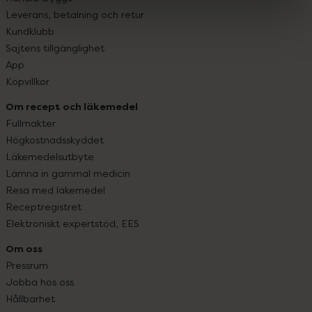
Leverans, betalning och retur
Kundklubb
Sajtens tillgänglighet
App
Köpvillkor
Om recept och läkemedel
Fullmakter
Högkostnadsskyddet
Läkemedelsutbyte
Lämna in gammal medicin
Resa med läkemedel
Receptregistret
Elektroniskt expertstöd, EES
Om oss
Pressrum
Jobba hos oss
Hållbarhet