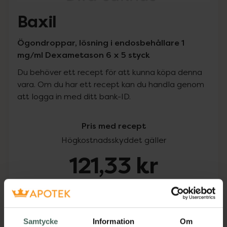
Baxil
Ögondroppar, lösning i endosbehållare 1
mg/ml Dexametason 6 x 5 styck
Du behöver ett recept för att kunna köpa denna
vara. Om du har ett recept kan du handla genom
att logga in med ditt bank-ID.
Pris med recept
Högkostnadsskyddet gäller
121,33 kr
I apotek:
121,33 kr
Köp via ditt recept
Samtycke
Information
Om