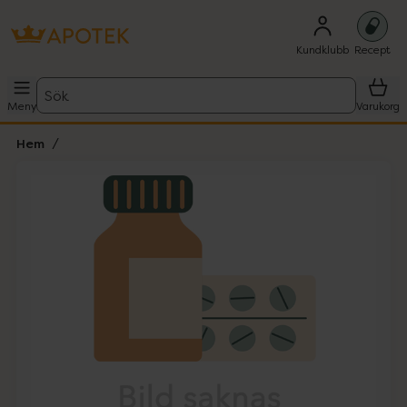
Kundklubb
Recept
Sök
Meny
Varukorg
Hem
Hoppa över Lista
Lista: . Innehåller 1 objekt.