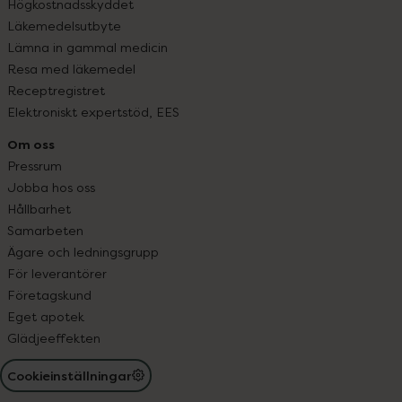
Högkostnadsskyddet
Läkemedelsutbyte
Lämna in gammal medicin
Resa med läkemedel
Receptregistret
Elektroniskt expertstöd, EES
Om oss
Pressrum
Jobba hos oss
Hållbarhet
Samarbeten
Ägare och ledningsgrupp
För leverantörer
Företagskund
Eget apotek
Glädjeeffekten
Cookieinställningar