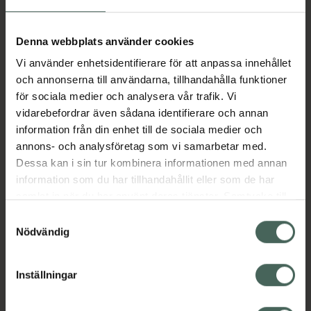
Aktuella erbjudanden
Denna webbplats använder cookies
Vi använder enhetsidentifierare för att anpassa innehållet
Beskrivning
Dölj
och annonserna till användarna, tillhandahålla funktioner
för sociala medier och analysera vår trafik. Vi
vidarebefordrar även sådana identifierare och annan
Läs alltid bipacksedeln innan
information från din enhet till de sociala medier och
användning.
annons- och analysföretag som vi samarbetar med.
Dessa kan i sin tur kombinera informationen med annan
EAN:
05711313001640
information som du har tillhandahållit eller som de har
samlat in när du har använt deras tjänster. Samtycke till
cookies är frivilligt och du kan när som helst ändra eller
Bipacksedel från FASS
Visa
Samtyckesval
återkalla ditt samtycke via webbplatsens
Nödvändig
cookieinställningar. Ett återkallat samtycke påverkar inte
lagligheten av behandling som skett innan återkallelsen.
Inställningar