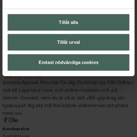
Upptäck flera produkter inom
Tillåt alla
Hårvård
Styling
Torrschampo
Tillåt urval
Endast nödvändiga cookies
Kronans Apotek finns här för dig. Du hittar oss från Skåne i
syd till Lappland i norr, och online i mobilen och på
datorn. Oavsett vem du är så är det vårt uppdrag att
hjälpa just dig att må lite bättre. Välkommen att prata
med oss.
Kundservice
Kontakta oss