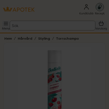
Kundklubb
Recept
Sök
Meny
Varukorg
Hem
Hårvård
Styling
Torrschampo
Hoppa över Lista
Lista: . Innehåller 1 objekt.