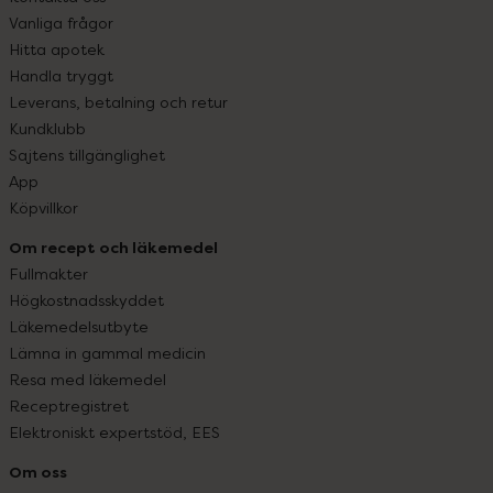
Vanliga frågor
Hitta apotek
Handla tryggt
Leverans, betalning och retur
Kundklubb
Sajtens tillgänglighet
App
Köpvillkor
Om recept och läkemedel
Fullmakter
Högkostnadsskyddet
Läkemedelsutbyte
Lämna in gammal medicin
Resa med läkemedel
Receptregistret
Elektroniskt expertstöd, EES
Om oss