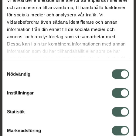
Vi använder enhetsidentifierare för att anpassa innehållet
textur för en uppfriskande look.
och annonserna till användarna, tillhandahålla funktioner
för sociala medier och analysera vår trafik. Vi
Doft: Körsbär - Vilda bär - Kaprifol – Musk
vidarebefordrar även sådana identifierare och annan
Jämförpris
374,50 kr
/
l
information från din enhet till de sociala medier och
annons- och analysföretag som vi samarbetar med.
EAN:
05010724526798
Dessa kan i sin tur kombinera informationen med annan
Kategorier:
information som du har tillhandahållit eller som de har
Hårvård
Styling
Torrschampo
samlat in när du har använt deras tjänster. Samtycke till
cookies är frivilligt och du kan när som helst ändra eller
Samtyckesval
återkalla ditt samtycke via webbplatsens
Nödvändig
Omdömen
Visa
cookieinställningar. Ett återkallat samtycke påverkar inte
lagligheten av behandling som skett innan återkallelsen.
Inställningar
Innehåll
Visa
Statistik
Instruktioner
Visa
Marknadsföring