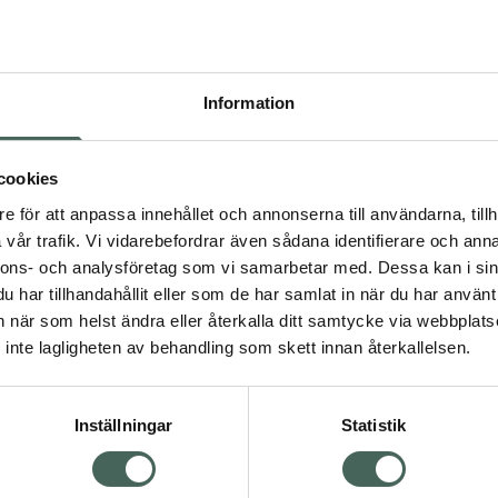
Högkos
252
Information
Dölj
I a
cookies
Kö
dning.
e för att anpassa innehållet och annonserna till användarna, tillh
vår trafik. Vi vidarebefordrar även sådana identifierare och anna
nnons- och analysföretag som vi samarbetar med. Dessa kan i sin
Aktuella erbjudanden
har tillhandahållit eller som de har samlat in när du har använt 
an när som helst ändra eller återkalla ditt samtycke via webbplats
Visa
inte lagligheten av behandling som skett innan återkallelsen.
Inställningar
Statistik
Kundservice
Om re