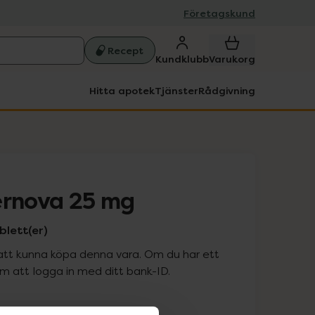
Företagskund
Recept
Kundklubb
Varukorg
Hitta apotek
Tjänster
Rådgivning
ernova 25 mg
blett(er)
att kunna köpa denna vara. Om du har ett
 att logga in med ditt bank-ID.
is med recept