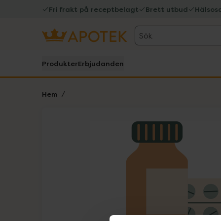
Fri frakt på receptbelagt
Brett utbud
Hälsos
Sök
Produkter
Erbjudanden
Hem
Hoppa över Lista
Lista: . Innehåller 1 objekt.