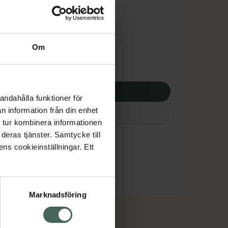
tnadsskyddet gäller
,30 kr
Om
potek:
252,30 kr
p via ditt recept
andahålla funktioner för
n information från din enhet
 tur kombinera informationen
deras tjänster. Samtycke till
ens cookieinställningar. Ett
Marknadsföring
cept och läkemedel
Om oss