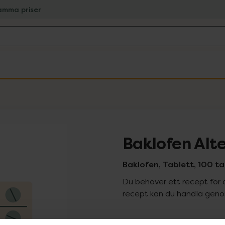
amma priser
Baklofen Alt
Baklofen, Tablett, 100 ta
Du behöver ett recept för 
recept kan du handla genom
Pr