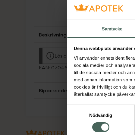
Samtycke
Beskrivning
Denna webbplats använder 
Läs alltid bipacksedeln innan använ
Vi använder enhetsidentifierar
sociala medier och analysera 
EAN:
07046265200512
till de sociala medier och a
med annan information som du 
cookies är frivilligt och du k
Bipacksedel från FASS
återkallat samtycke påverkar 
Samtyckesval
Nödvändig