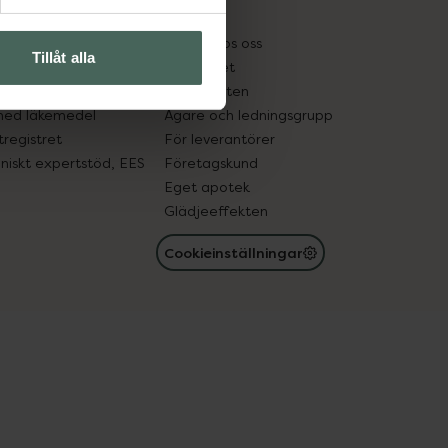
kter
Pressrum
tnadsskyddet
Jobba hos oss
Tillåt alla
edelsutbyte
Hållbarhet
in gammal medicin
Samarbeten
med läkemedel
Ägare och ledningsgrupp
registret
För leverantörer
oniskt expertstöd, EES
Företagskund
Eget apotek
Glädjeeffekten
Cookieinställningar