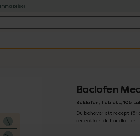
amma priser
Baclofen Med
Baklofen, Tablett, 105 ta
Du behöver ett recept för 
recept kan du handla genom
Pr