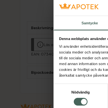
Samtycke
Beskrivning
Denna webbplats använder 
Läs alltid bipacksedeln innan använ
Vi använder enhetsidentifierar
sociala medier och analysera 
EAN:
07340187102139
till de sociala medier och a
med annan information som du 
cookies är frivilligt och du k
Bipacksedel från FASS
återkallat samtycke påverkar 
Samtyckesval
Nödvändig