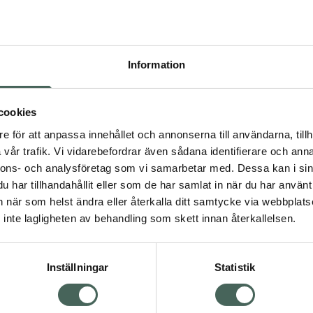
Högkos
262
Information
Dölj
I 
cookies
Kö
dning.
e för att anpassa innehållet och annonserna till användarna, tillh
vår trafik. Vi vidarebefordrar även sådana identifierare och anna
nnons- och analysföretag som vi samarbetar med. Dessa kan i sin
Aktuella erbjudanden
har tillhandahållit eller som de har samlat in när du har använt 
an när som helst ändra eller återkalla ditt samtycke via webbplats
Visa
inte lagligheten av behandling som skett innan återkallelsen.
Inställningar
Statistik
Kundservice
Om re