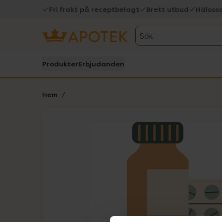
Fri frakt på receptbelagt
Brett utbud
Hälsos
Sök
Produkter
Erbjudanden
Hem
Hoppa över Lista
Lista: . Innehåller 1 objekt.