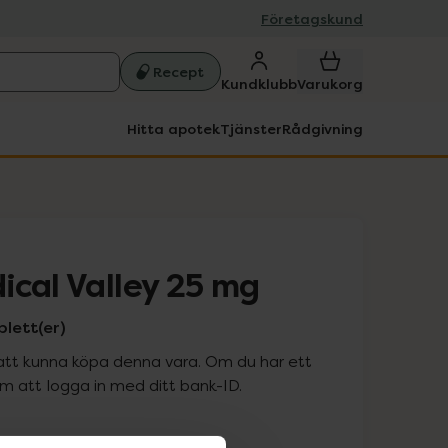
Företagskund
Recept
Kundklubb
Varukorg
Hitta apotek
Tjänster
Rådgivning
ical Valley 25 mg
blett(er)
att kunna köpa denna vara. Om du har ett
 att logga in med ditt bank-ID.
is med recept