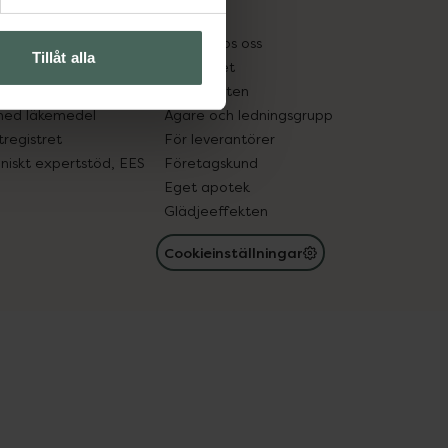
kter
Pressrum
tnadsskyddet
Jobba hos oss
Tillåt alla
edelsutbyte
Hållbarhet
in gammal medicin
Samarbeten
med läkemedel
Ägare och ledningsgrupp
registret
För leverantörer
oniskt expertstöd, EES
Företagskund
Eget apotek
Glädjeeffekten
Cookieinställningar