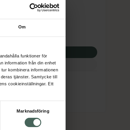
tnadsskyddet gäller
,01 kr
Om
apotek:
262,01 kr
p via ditt recept
andahålla funktioner för
n information från din enhet
 tur kombinera informationen
deras tjänster. Samtycke till
ens cookieinställningar. Ett
Marknadsföring
cept och läkemedel
Om oss