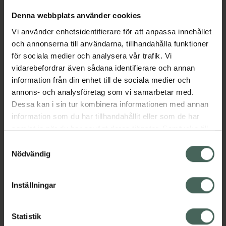
Denna webbplats använder cookies
Aktuella erbjudanden
Vi använder enhetsidentifierare för att anpassa innehållet
och annonserna till användarna, tillhandahålla funktioner
för sociala medier och analysera vår trafik. Vi
Beskrivning
Dölj
vidarebefordrar även sådana identifierare och annan
information från din enhet till de sociala medier och
EAN:
07613421057084
annons- och analysföretag som vi samarbetar med.
Dessa kan i sin tur kombinera informationen med annan
information som du har tillhandahållit eller som de har
samlat in när du har använt deras tjänster. Samtycke till
Bipacksedel från FASS
Visa
cookies är frivilligt och du kan när som helst ändra eller
Samtyckesval
återkalla ditt samtycke via webbplatsens
Nödvändig
cookieinställningar. Ett återkallat samtycke påverkar inte
lagligheten av behandling som skett innan återkallelsen.
Inställningar
Kronans Apotek finns här för dig. Du hittar oss från Skåne i
syd till Lappland i norr, och online i mobilen och på
Statistik
datorn. Oavsett vem du är så är det vårt uppdrag att