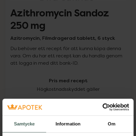
Azithromycin Sandoz
250 mg
Azitromycin, Filmdragerad tablett, 6 styck
Du behöver ett recept för att kunna köpa denna
vara. Om du har ett recept kan du handla genom
att logga in med ditt bank-ID.
Pris med recept
Högkostnadsskyddet gäller
110,48 kr
I apotek:
110,48 kr
Samtycke
Information
Om
Köp via ditt recept