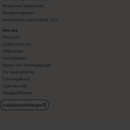
Resa med läkemedel
Receptregistret
Elektroniskt expertstöd, EES
Om oss
Pressrum
Jobba hos oss
Hållbarhet
Samarbeten
Ägare och ledningsgrupp
För leverantörer
Företagskund
Eget apotek
Glädjeeffekten
Cookieinställningar