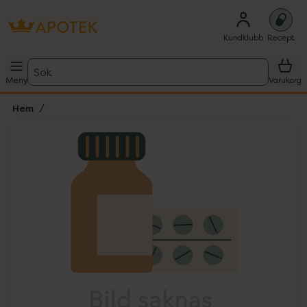
Kundklubb
Recept
Sök
Meny
Varukorg
Hem
Hoppa över Lista
Lista: . Innehåller 1 objekt.