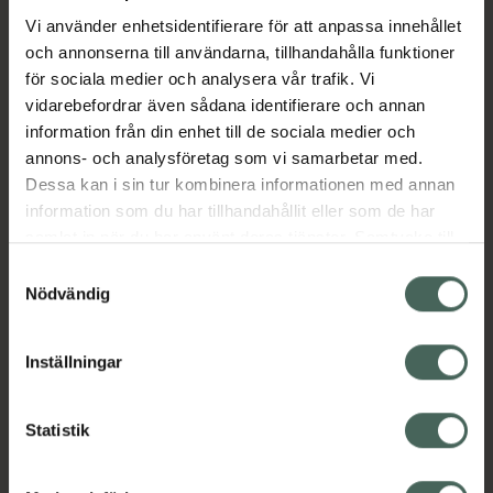
avmaskningsmedel för hund och katt. Axilur
Vi använder enhetsidentifierare för att anpassa innehållet
vet. har god effekt mot spolmask och
och annonserna till användarna, tillhandahålla funktioner
bandmask. Axilur vet. har även effekt på
för sociala medier och analysera vår trafik. Vi
larver. Kan också ges till valpar och kattungar.
vidarebefordrar även sådana identifierare och annan
Läs alltid bipacksedel innan användning.
information från din enhet till de sociala medier och
Jämförpris
24,90 kr
/
st
annons- och analysföretag som vi samarbetar med.
Dessa kan i sin tur kombinera informationen med annan
EAN:
07046264447789
information som du har tillhandahållit eller som de har
Kategorier:
samlat in när du har använt deras tjänster. Samtycke till
cookies är frivilligt och du kan när som helst ändra eller
Avmaskning
Avmaskning hund
Samtyckesval
återkalla ditt samtycke via webbplatsens
Avmaskning katt
Djurvård
Hund
Katt
Nödvändig
cookieinställningar. Ett återkallat samtycke påverkar inte
lagligheten av behandling som skett innan återkallelsen.
Inställningar
Innehåll
Visa
Statistik
Instruktioner
Visa