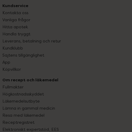
Kundservice
Kontakta oss
Vanliga frågor
Hitta apotek
Handla tryggt
Leverans, betalning och retur
Kundklubb
Sajtens tillgänglighet
App
Köpvillkor
Om recept och läkemedel
Fullmakter
Högkostnadsskyddet
Läkemedelsutbyte
Lämna in gammal medicin
Resa med läkemedel
Receptregistret
Elektroniskt expertstöd, EES