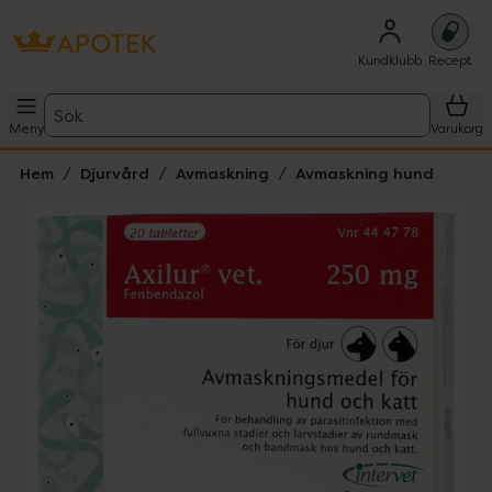
Kundklubb
Recept
Sök
Meny
Varukorg
Hem
Djurvård
Avmaskning
Avmaskning hund
Hoppa över Lista
Lista: . Innehåller 1 objekt.