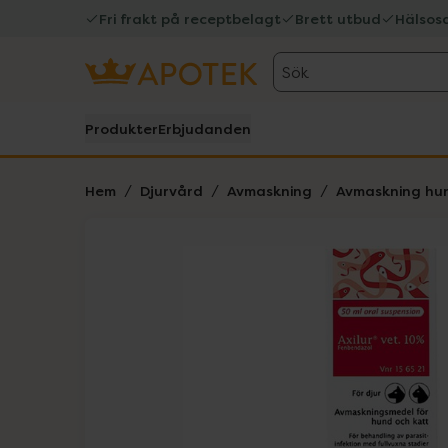
Fri frakt på receptbelagt
Brett utbud
Hälsos
Sök
Produkter
Erbjudanden
Hem
Djurvård
Avmaskning
Avmaskning hu
Hoppa över Lista
Lista: . Innehåller 1 objekt.