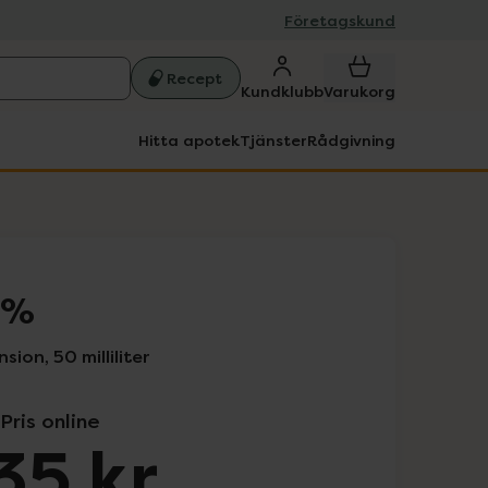
Företagskund
Recept
Kundklubb
Varukorg
Hitta apotek
Tjänster
Rådgivning
0 %
ion, 50 milliliter
Pris online
35 kr