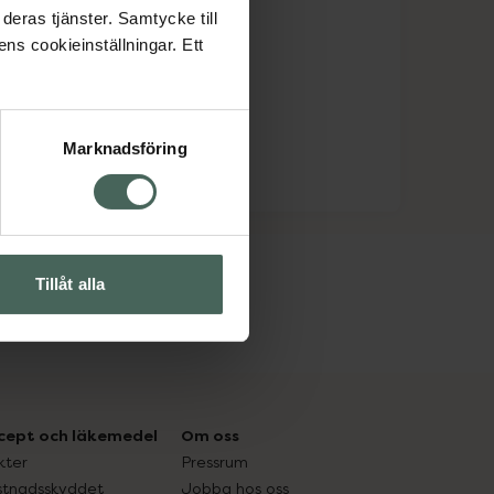
deras tjänster. Samtycke till
ens cookieinställningar. Ett
Marknadsföring
Tillåt alla
cept och läkemedel
Om oss
kter
Pressrum
tnadsskyddet
Jobba hos oss