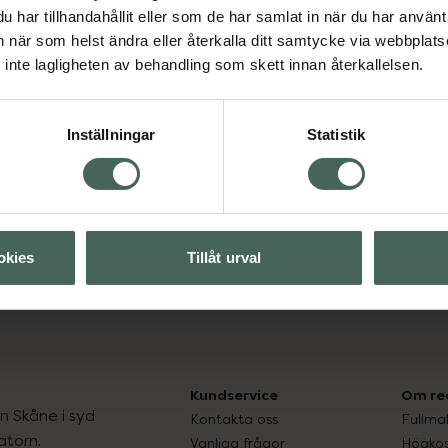
har tillhandahållit eller som de har samlat in när du har använt 
Visa
an när som helst ändra eller återkalla ditt samtycke via webbplats
inte lagligheten av behandling som skett innan återkallelsen.
Visa
Inställningar
Statistik
okies
Tillåt urval
Avmaskning katt
Djurvård
Hund
Kundservice
Om re
ån Skåne i syd
Kontakta oss
Fullma
atorn.
Vanliga frågor
Högkos