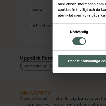
med annan information som du 
Innehåll
cookies är frivilligt och du k
återkallat samtycke påverkar 
Instruktioner
Samtyckesval
Nödvändig
Upptäck flera produkter inom
Endast nödvändiga co
Avmaskning
Avmaskning hund
Kronans Apotek finns här för dig. Du hittar oss fr
till Lappland i norr, och online i mobilen och på d