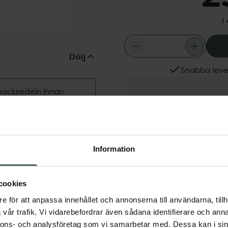
I
Dölj
Snabba leve
ipacksedeln innan
Fler produkter från Axilu
Aktuella erbjudanden
d effekt mot spolmask och
ver. Kan även ges till
el innan användning.
Information
cookies
e för att anpassa innehållet och annonserna till användarna, tillh
vår trafik. Vi vidarebefordrar även sådana identifierare och anna
g katt
Djurvård
Hund
nnons- och analysföretag som vi samarbetar med. Dessa kan i sin