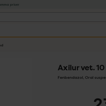
amma priser
nd
Axilur vet. 1
Fenbendazol, Oral suspens
2