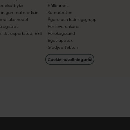
edelsutbyte
Hållbarhet
in gammal medicin
Samarbeten
med läkemedel
Ägare och ledningsgrupp
registret
För leverantörer
oniskt expertstöd, EES
Företagskund
Eget apotek
Glädjeeffekten
Cookieinställningar