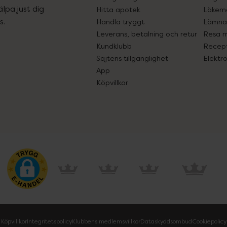
lpa just dig
Hitta apotek
Läkem
s.
Handla tryggt
Lämna 
Leverans, betalning och retur
Resa 
Kundklubb
Recept
Sajtens tillgänglighet
Elektr
App
Köpvillkor
Köpvillkor
Integritetspolicy
Klubbens medlemsvillkor
Dataskyddsombud
Cookiepolicy