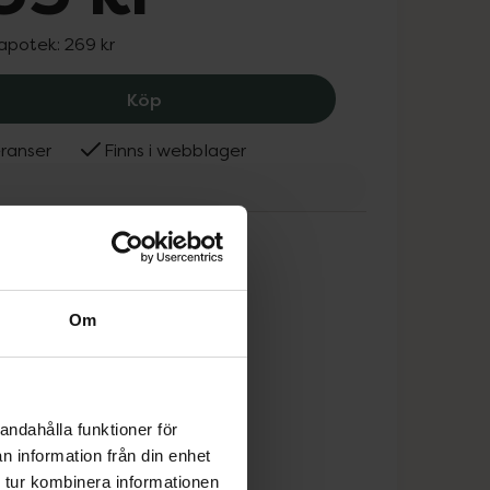
 apotek:
269 kr
Axilur vet. 10 %, 235 kr.
Köp
ranser
Finns i webblager
r® vet.
Om
andahålla funktioner för
n information från din enhet
 tur kombinera informationen