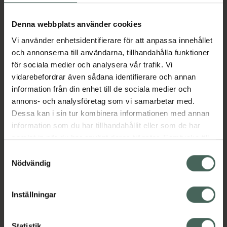
Denna webbplats använder cookies
Aktuella erbjudanden
Vi använder enhetsidentifierare för att anpassa innehållet
och annonserna till användarna, tillhandahålla funktioner
Beskrivning
Dölj
för sociala medier och analysera vår trafik. Vi
vidarebefordrar även sådana identifierare och annan
Jämförpris
40,42 kr
/
st
information från din enhet till de sociala medier och
annons- och analysföretag som vi samarbetar med.
EAN:
05024310920211
Dessa kan i sin tur kombinera informationen med annan
Kategorier:
information som du har tillhandahållit eller som de har
samlat in när du har använt deras tjänster. Samtycke till
cookies är frivilligt och du kan när som helst ändra eller
Samtyckesval
återkalla ditt samtycke via webbplatsens
Nödvändig
cookieinställningar. Ett återkallat samtycke påverkar inte
lagligheten av behandling som skett innan återkallelsen.
Inställningar
Kronans Apotek finns här för dig. Du hittar oss från Skåne i
Statistik