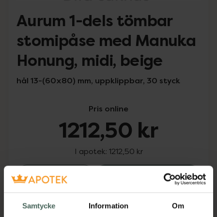
Aurum 1-dels tömbar
stomipåse med Manuka
Honung, midi, beige
hål 13-(60x80) mm, uppklippbar, 30 styck
Pris online
1212,50 kr
I apotek:
1212,50 kr
Aurum 1-dels tö
Köp
Snabba leveranser
Samtycke
Information
Om
Finns i webblager