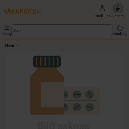
Kundklubb
Recept
Sök
Meny
Varukorg
Hem
Hoppa över Lista
Lista: . Innehåller 1 objekt.