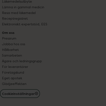
Läkemedelsutbyte
Lämna in gammal medicin
Resa med läkemedel
Receptregistret
Elektroniskt expertstöd, EES
Om oss
Pressrum
Jobba hos oss
Hållbarhet
Samarbeten
Ägare och ledningsgrupp
För leverantörer
Företagskund
Eget apotek
Glädjeeffekten
Cookieinställningar