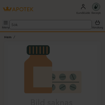
Kundklubb
Recept
Sök
Meny
Varukorg
Hem
Hoppa över Lista
Lista: . Innehåller 1 objekt.