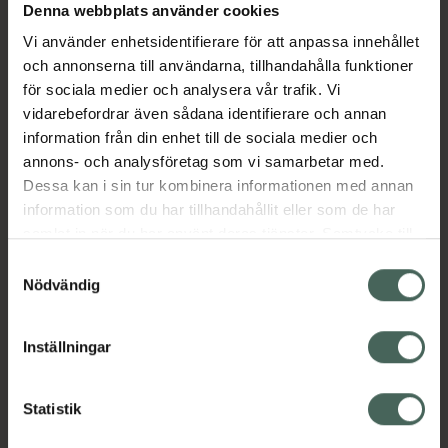
Denna webbplats använder cookies
Aktuella erbjudanden
Vi använder enhetsidentifierare för att anpassa innehållet
och annonserna till användarna, tillhandahålla funktioner
Beskrivning
Dölj
för sociala medier och analysera vår trafik. Vi
vidarebefordrar även sådana identifierare och annan
information från din enhet till de sociala medier och
EAN:
05713272001808
annons- och analysföretag som vi samarbetar med.
Dessa kan i sin tur kombinera informationen med annan
information som du har tillhandahållit eller som de har
Bipacksedel från FASS
Visa
samlat in när du har använt deras tjänster. Samtycke till
cookies är frivilligt och du kan när som helst ändra eller
Samtyckesval
återkalla ditt samtycke via webbplatsens
Nödvändig
cookieinställningar. Ett återkallat samtycke påverkar inte
lagligheten av behandling som skett innan återkallelsen.
Inställningar
Kronans Apotek finns här för dig. Du hittar oss från Skåne i
syd till Lappland i norr, och online i mobilen och på
datorn. Oavsett vem du är så är det vårt uppdrag att
Statistik
hjälpa just dig att må lite bättre. Välkommen att prata