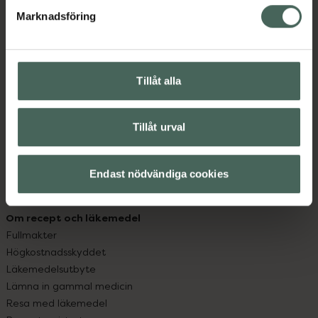
med oss.
Marknadsföring
Kundservice
Kontakta oss
Vanliga frågor
Tillåt alla
Hitta apotek
Handla tryggt
Leverans, betalning och retur
Tillåt urval
Kundklubb
Sajtens tillgänglighet
Endast nödvändiga cookies
App
Köpvillkor
Om recept och läkemedel
Fullmakter
Högkostnadsskyddet
Läkemedelsutbyte
Lämna in gammal medicin
Resa med läkemedel